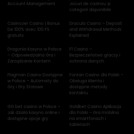
Account Management
Jocuri de cazinou și
categorii disponibile
Casinozer Casino | Bonus
Dracula Casino – Deposit
De 100% avec 100 FS
and Withdrawal Methods
gratuits
Explained
Dragonia Kasyno w Polsce
F1 Casino –
– Odpowiedzialna Gra i
Bezpieczeństwo graczy i
Zarządzanie Kontem
ochrona danych
Flagman Casino Dostępne
Fontan Casino dla Polski –
w Polsce – Automaty do
Obsługa klienta i
Gry i Gry Stołowe
dostępne metody
kontaktu
GG bet casino w Polsce –
Goldbet Casino Aplikacja
Jak działa kasyno online i
dla Polski – Gra mobilna
dostępne opcje gry
na smartfonach i
tabletach