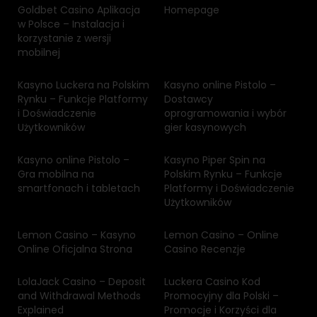
Goldbet Casino Aplikacja
Homepage
w Polsce – Instalacja i
korzystanie z wersji
mobilnej
Kasyno Luckera na Polskim
Kasyno online Pistolo –
Rynku – Funkcje Platformy
Dostawcy
i Doświadczenie
oprogramowania i wybór
Użytkowników
gier kasynowych
Kasyno online Pistolo –
Kasyno Piper Spin na
Gra mobilna na
Polskim Rynku – Funkcje
smartfonach i tabletach
Platformy i Doświadczenie
Użytkowników
Lemon Casino – Kasyno
Lemon Casino – Online
Online Oficjalna Strona
Casino Recenzje
LolaJack Casino – Deposit
Luckera Casino Kod
and Withdrawal Methods
Promocyjny dla Polski –
Explained
Promocje i Korzyści dla