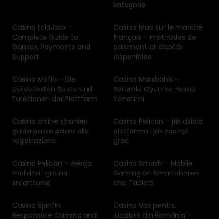
kategorie
Casino LolaJack –
Casino Mad sur le marché
Complete Guide to
français – méthodes de
Games, Payments and
paiement et dépôts
Support
disponibles
Casino Mafia – Die
Casino Marsbahis –
beliebtesten Spiele und
Sorumlu Oyun ve Hesap
Funktionen der Plattform
Yönetimi
Casino online stranieri:
Casino Pelican – jak działa
guida passo passo alla
platforma i jak zacząć
registrazione
grać
Casino Pelican – wersja
Casino Smash – Mobile
mobilna i gra na
Gaming on Smartphones
smartfonie
and Tablets
Casino Spinfin –
Casino Vox pentru
Responsible Gaming and
jucătorii din România –