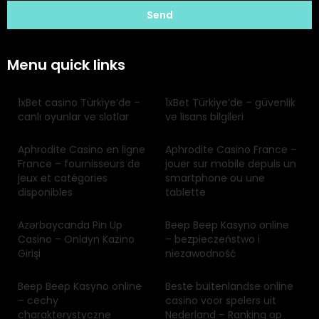
Send
Menu quick links
1xBet casino Türkiye’de –
1xBet Türkiye’de – güvenlik
canlı oyunlar ve slotlar
ve lisans bilgileri
Aphrodite Casino en ligne
Aphrodite Casino France –
France – fournisseurs de
jouer sur mobile depuis un
jeux et catégories
smartphone ou une
disponibles
tablette
Azərbaycanda Pin Up
Beep Beep Kasyno online
Casino – Onlayn Kazino
– bezpieczeństwo i
Girişi
niezawodność
Beep Beep Kasyno online
Beste buitenlandse online
– cechy
casino voor spelers uit
charakterystyczne
Nederland – Ranking op