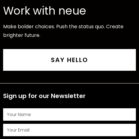
Work with neue
Make bolder choices. Push the status quo. Create
brighter future.
SAY HELLO
Sign up for our Newsletter