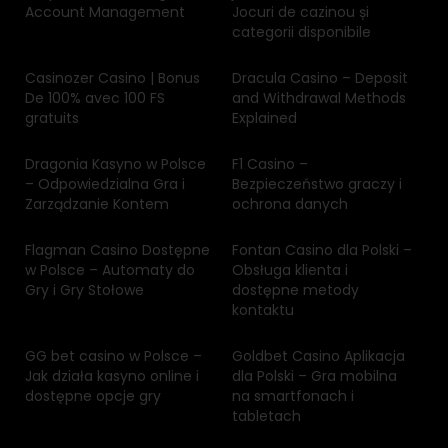
Account Management
Jocuri de cazinou și
categorii disponibile
Casinozer Casino | Bonus
Dracula Casino – Deposit
De 100% avec 100 FS
and Withdrawal Methods
gratuits
Explained
Dragonia Kasyno w Polsce
F1 Casino –
– Odpowiedzialna Gra i
Bezpieczeństwo graczy i
Zarządzanie Kontem
ochrona danych
Flagman Casino Dostępne
Fontan Casino dla Polski –
w Polsce – Automaty do
Obsługa klienta i
Gry i Gry Stołowe
dostępne metody
kontaktu
GG bet casino w Polsce –
Goldbet Casino Aplikacja
Jak działa kasyno online i
dla Polski – Gra mobilna
dostępne opcje gry
na smartfonach i
tabletach