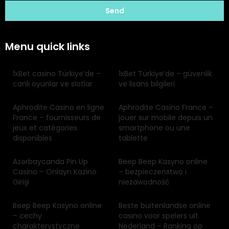
Send
Menu quick links
1xBet casino Türkiye’de –
1xBet Türkiye’de – güvenlik
canlı oyunlar ve slotlar
ve lisans bilgileri
Aphrodite Casino en ligne
Aphrodite Casino France –
France – fournisseurs de
jouer sur mobile depuis un
jeux et catégories
smartphone ou une
disponibles
tablette
Azərbaycanda Pin Up
Beep Beep Kasyno online
Casino – Onlayn Kazino
– bezpieczeństwo i
Girişi
niezawodność
Beep Beep Kasyno online
Beste buitenlandse online
– cechy
casino voor spelers uit
charakterystyczne
Nederland – Ranking op