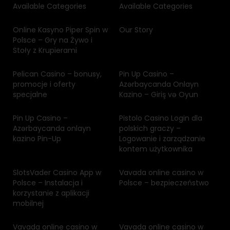
Available Categories
Available Categories
Online Kasyno Piper Spin w
Our Story
Polsce – Gry na Żywo i
Stoły z Krupierami
Pelican Casino – bonusy,
Pin Up Casino –
promocje i oferty
Azərbaycanda Onlayn
specjalne
Kazino – Giriş və Oyun
Pin Up Casino –
Pistolo Casino Login dla
Azərbaycanda onlayn
polskich graczy –
kazino Pin-Up
Logowanie i zarządzanie
kontem użytkownika
SlotsVader Casino App w
Vavada online casino w
Polsce – Instalacja i
Polsce – bezpieczeństwo
korzystanie z aplikacji
mobilnej
Vavada online casino w
Vavada online casino w