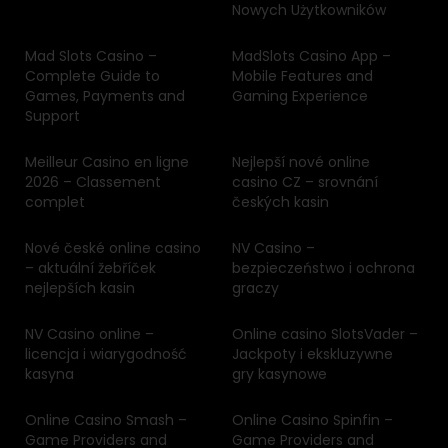
Nowych Użytkowników
Mad Slots Casino –
MadSlots Casino App –
Complete Guide to
Mobile Features and
Games, Payments and
Gaming Experience
Support
Meilleur Casino en ligne
Nejlepší nové online
2026 – Classement
casino CZ – srovnání
complet
českých kasin
Nové české online casino
NV Casino –
– aktuální žebříček
bezpieczeństwo i ochrona
nejlepších kasin
graczy
NV Casino online –
Online casino SlotsVader –
licencja i wiarygodność
Jackpoty i ekskluzywne
kasyna
gry kasynowe
Online Casino Smash –
Online Casino Spinfin –
Game Providers and
Game Providers and