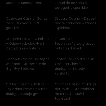
Account Management
Jocuri de cazinou și
categorii disponibile
Casinozer Casino | Bonus
Dracula Casino – Deposit
De 100% avec 100 FS
and Withdrawal Methods
gratuits
Explained
Dragonia Kasyno w Polsce
F1 Casino –
– Odpowiedzialna Gra i
Bezpieczeństwo graczy i
Zarządzanie Kontem
ochrona danych
Flagman Casino Dostępne
Fontan Casino dla Polski –
w Polsce – Automaty do
Obsługa klienta i
Gry i Gry Stołowe
dostępne metody
kontaktu
GG bet casino w Polsce –
Goldbet Casino Aplikacja
Jak działa kasyno online i
dla Polski – Gra mobilna
dostępne opcje gry
na smartfonach i
tabletach