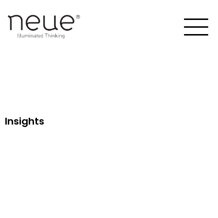
Insights