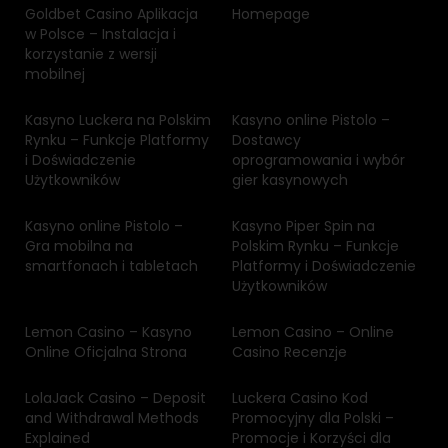
Goldbet Casino Aplikacja
Homepage
w Polsce – Instalacja i
korzystanie z wersji
mobilnej
Kasyno Luckera na Polskim
Kasyno online Pistolo –
Rynku – Funkcje Platformy
Dostawcy
i Doświadczenie
oprogramowania i wybór
Użytkowników
gier kasynowych
Kasyno online Pistolo –
Kasyno Piper Spin na
Gra mobilna na
Polskim Rynku – Funkcje
smartfonach i tabletach
Platformy i Doświadczenie
Użytkowników
Lemon Casino – Kasyno
Lemon Casino – Online
Online Oficjalna Strona
Casino Recenzje
LolaJack Casino – Deposit
Luckera Casino Kod
and Withdrawal Methods
Promocyjny dla Polski –
Explained
Promocje i Korzyści dla