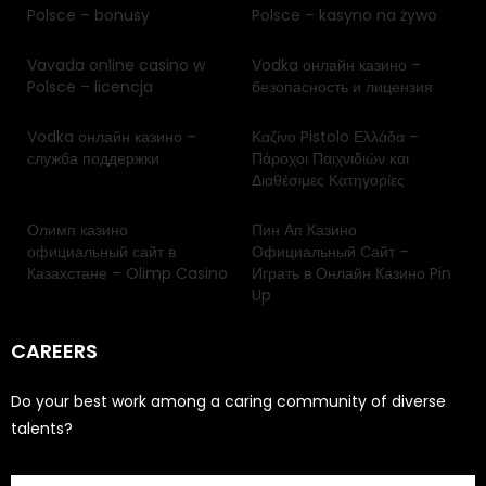
Polsce – bonusy
Polsce – kasyno na żywo
Vavada online casino w
Vodka онлайн казино –
Polsce – licencja
безопасность и лицензия
Vodka онлайн казино –
Καζίνο Pistolo Ελλάδα –
служба поддержки
Πάροχοι Παιχνιδιών και
Διαθέσιμες Κατηγορίες
Олимп казино
Пин Ап Казино
официальный сайт в
Официальный Сайт –
Казахстане – Olimp Casino
Играть в Онлайн Казино Pin
Up
CAREERS
Do your best work among a caring community of diverse
talents?