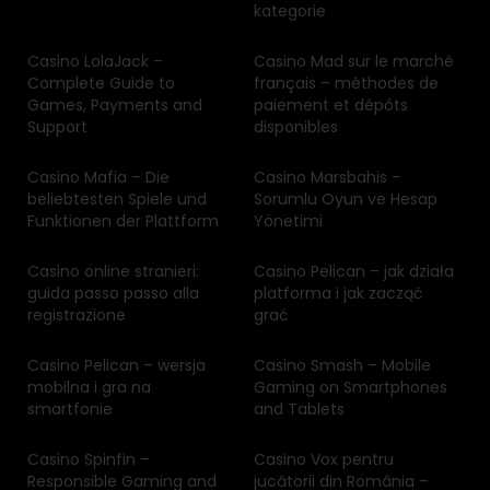
kategorie
Casino LolaJack –
Casino Mad sur le marché
Complete Guide to
français – méthodes de
Games, Payments and
paiement et dépôts
Support
disponibles
Casino Mafia – Die
Casino Marsbahis –
beliebtesten Spiele und
Sorumlu Oyun ve Hesap
Funktionen der Plattform
Yönetimi
Casino online stranieri:
Casino Pelican – jak działa
guida passo passo alla
platforma i jak zacząć
registrazione
grać
Casino Pelican – wersja
Casino Smash – Mobile
mobilna i gra na
Gaming on Smartphones
smartfonie
and Tablets
Casino Spinfin –
Casino Vox pentru
Responsible Gaming and
jucătorii din România –