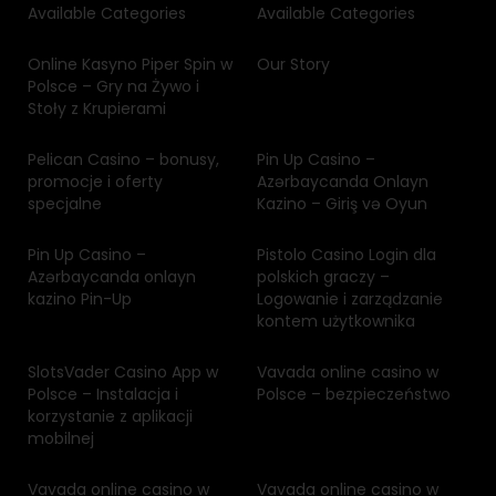
Available Categories
Available Categories
Online Kasyno Piper Spin w
Our Story
Polsce – Gry na Żywo i
Stoły z Krupierami
Pelican Casino – bonusy,
Pin Up Casino –
promocje i oferty
Azərbaycanda Onlayn
specjalne
Kazino – Giriş və Oyun
Pin Up Casino –
Pistolo Casino Login dla
Azərbaycanda onlayn
polskich graczy –
kazino Pin-Up
Logowanie i zarządzanie
kontem użytkownika
SlotsVader Casino App w
Vavada online casino w
Polsce – Instalacja i
Polsce – bezpieczeństwo
korzystanie z aplikacji
mobilnej
Vavada online casino w
Vavada online casino w