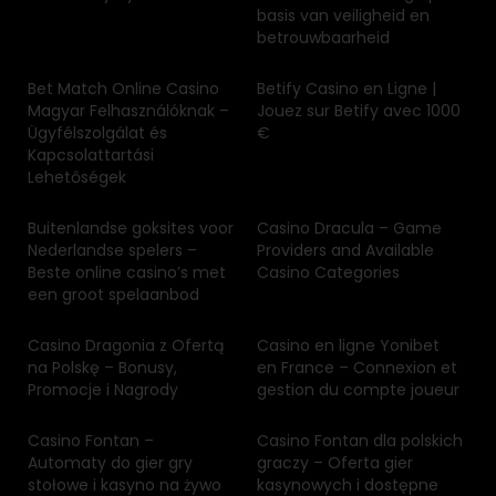
basis van veiligheid en
betrouwbaarheid
Bet Match Online Casino
Betify Casino en Ligne |
Magyar Felhasználóknak –
Jouez sur Betify avec 1000
Ügyfélszolgálat és
€
Kapcsolattartási
Lehetőségek
Buitenlandse goksites voor
Casino Dracula – Game
Nederlandse spelers –
Providers and Available
Beste online casino’s met
Casino Categories
een groot spelaanbod
Casino Dragonia z Ofertą
Casino en ligne Yonibet
na Polskę – Bonusy,
en France – Connexion et
Promocje i Nagrody
gestion du compte joueur
Casino Fontan –
Casino Fontan dla polskich
Automaty do gier gry
graczy – Oferta gier
stołowe i kasyno na żywo
kasynowych i dostępne