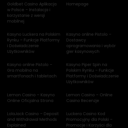
Goldbet Casino Aplikacja
Homepage
w Polsce – Instalacja i
korzystanie z wersji
mobilnej
Kasyno Luckera na Polskim
Kasyno online Pistolo –
Rynku – Funkcje Platformy
Dostawcy
i Doświadczenie
oprogramowania i wybór
Użytkowników
gier kasynowych
Kasyno online Pistolo –
Kasyno Piper Spin na
Gra mobilna na
Polskim Rynku – Funkcje
smartfonach i tabletach
Platformy i Doświadczenie
Użytkowników
Lemon Casino – Kasyno
Lemon Casino – Online
Online Oficjalna Strona
Casino Recenzje
LolaJack Casino – Deposit
Luckera Casino Kod
and Withdrawal Methods
Promocyjny dla Polski –
Explained
Promocje i Korzyści dla