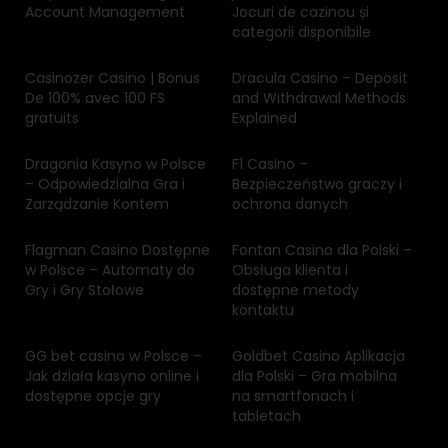
Account Management
Jocuri de cazinou și
categorii disponibile
Casinozer Casino | Bonus
Dracula Casino – Deposit
De 100% avec 100 FS
and Withdrawal Methods
gratuits
Explained
Dragonia Kasyno w Polsce
F1 Casino –
– Odpowiedzialna Gra i
Bezpieczeństwo graczy i
Zarządzanie Kontem
ochrona danych
Flagman Casino Dostępne
Fontan Casino dla Polski –
w Polsce – Automaty do
Obsługa klienta i
Gry i Gry Stołowe
dostępne metody
kontaktu
GG bet casino w Polsce –
Goldbet Casino Aplikacja
Jak działa kasyno online i
dla Polski – Gra mobilna
dostępne opcje gry
na smartfonach i
tabletach