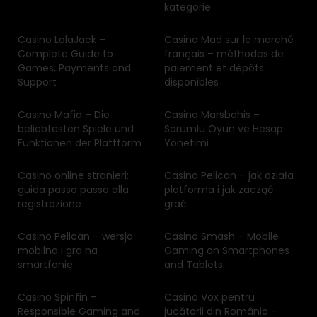
kategorie
Casino LolaJack –
Casino Mad sur le marché
Complete Guide to
français – méthodes de
Games, Payments and
paiement et dépôts
Support
disponibles
Casino Mafia – Die
Casino Marsbahis –
beliebtesten Spiele und
Sorumlu Oyun ve Hesap
Funktionen der Plattform
Yönetimi
Casino online stranieri:
Casino Pelican – jak działa
guida passo passo alla
platforma i jak zacząć
registrazione
grać
Casino Pelican – wersja
Casino Smash – Mobile
mobilna i gra na
Gaming on Smartphones
smartfonie
and Tablets
Casino Spinfin –
Casino Vox pentru
Responsible Gaming and
jucătorii din România –