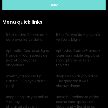
Send
Menu quick links
1xBet casino Türkiye’de –
1xBet Türkiye’de – güvenlik
canlı oyunlar ve slotlar
ve lisans bilgileri
Aphrodite Casino en ligne
Aphrodite Casino France –
France – fournisseurs de
jouer sur mobile depuis un
jeux et catégories
smartphone ou une
disponibles
tablette
Azərbaycanda Pin Up
Beep Beep Kasyno online
Casino – Onlayn Kazino
– bezpieczeństwo i
Girişi
niezawodność
Beep Beep Kasyno online
Beste buitenlandse online
– cechy
casino voor spelers uit
charakterystyczne
Nederland – Ranking op