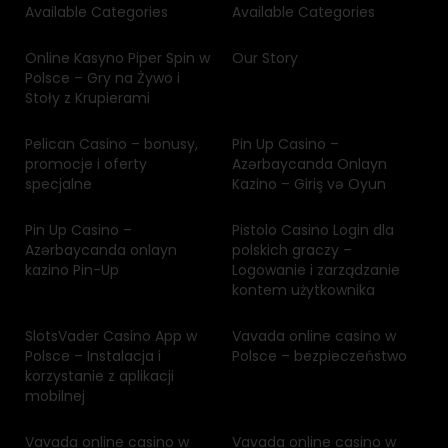
Available Categories
Available Categories
Online Kasyno Piper Spin w
Our Story
Polsce – Gry na Żywo i
Stoły z Krupierami
Pelican Casino – bonusy,
Pin Up Casino –
promocje i oferty
Azərbaycanda Onlayn
specjalne
Kazino – Giriş və Oyun
Pin Up Casino –
Pistolo Casino Login dla
Azərbaycanda onlayn
polskich graczy –
kazino Pin-Up
Logowanie i zarządzanie
kontem użytkownika
SlotsVader Casino App w
Vavada online casino w
Polsce – Instalacja i
Polsce – bezpieczeństwo
korzystanie z aplikacji
mobilnej
Vavada online casino w
Vavada online casino w