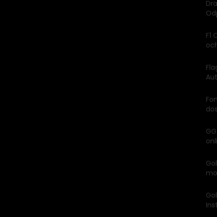
Dra
Odp
F1 
oc
Fl
Aut
Fon
do
GG 
onl
Gol
mob
Gol
Ins