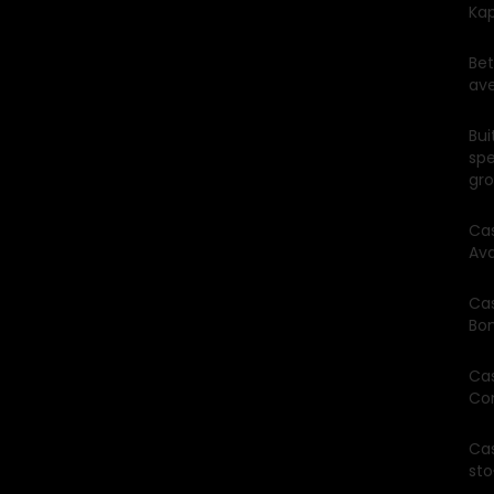
Kap
Bet
av
Bui
spe
gr
Cas
Ava
Cas
Bon
Cas
Con
Cas
sto