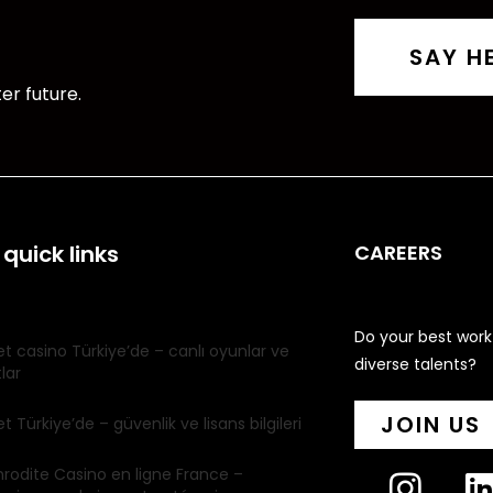
SAY H
er future.
quick links
CAREERS
Do your best wor
et casino Türkiye’de – canlı oyunlar ve
diverse talents?
tlar
JOIN US
et Türkiye’de – güvenlik ve lisans bilgileri
rodite Casino en ligne France –