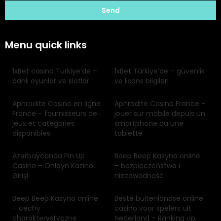
Send
Menu quick links
1xBet casino Türkiye’de –
1xBet Türkiye’de – güvenlik
canlı oyunlar ve slotlar
ve lisans bilgileri
Aphrodite Casino en ligne
Aphrodite Casino France –
France – fournisseurs de
jouer sur mobile depuis un
jeux et catégories
smartphone ou une
disponibles
tablette
Azərbaycanda Pin Up
Beep Beep Kasyno online
Casino – Onlayn Kazino
– bezpieczeństwo i
Girişi
niezawodność
Beep Beep Kasyno online
Beste buitenlandse online
– cechy
casino voor spelers uit
charakterystyczne
Nederland – Ranking op