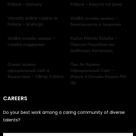
Polsce – bonusy
Polsce – kasyno na żywo
Vavada online casino w
Vodka онлайн казино –
Polsce – licencja
безопасность и лицензия
Vodka онлайн казино –
Καζίνο Pistolo Ελλάδα –
служба поддержки
Πάροχοι Παιχνιδιών και
Διαθέσιμες Κατηγορίες
Олимп казино
Пин Ап Казино
официальный сайт в
Официальный Сайт –
Казахстане – Olimp Casino
Играть в Онлайн Казино Pin
Up
CAREERS
Do your best work among a caring community of diverse
talents?