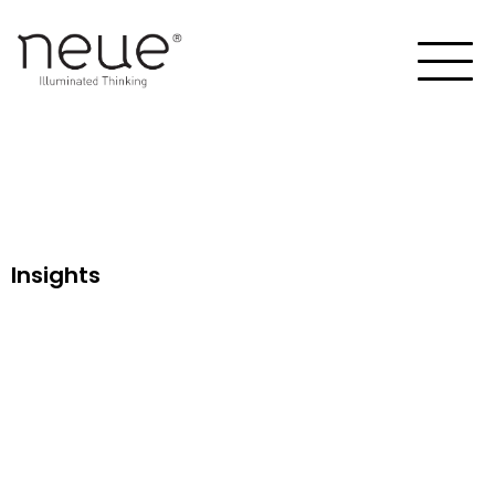
Insights