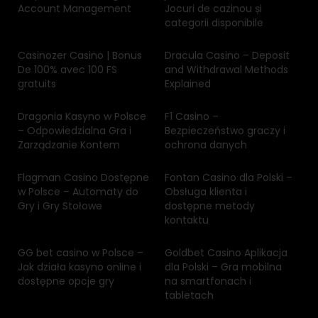
Account Management
Jocuri de cazinou și
categorii disponibile
Casinozer Casino | Bonus
Dracula Casino – Deposit
De 100% avec 100 FS
and Withdrawal Methods
gratuits
Explained
Dragonia Kasyno w Polsce
F1 Casino –
– Odpowiedzialna Gra i
Bezpieczeństwo graczy i
Zarządzanie Kontem
ochrona danych
Flagman Casino Dostępne
Fontan Casino dla Polski –
w Polsce – Automaty do
Obsługa klienta i
Gry i Gry Stołowe
dostępne metody
kontaktu
GG bet casino w Polsce –
Goldbet Casino Aplikacja
Jak działa kasyno online i
dla Polski – Gra mobilna
dostępne opcje gry
na smartfonach i
tabletach