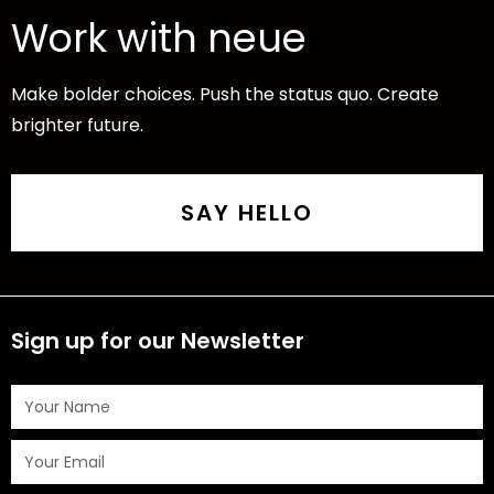
Work with neue
Make bolder choices. Push the status quo. Create
brighter future.
SAY HELLO
Sign up for our Newsletter