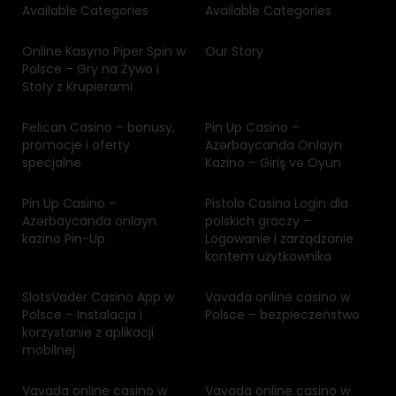
Available Categories
Available Categories
Online Kasyno Piper Spin w
Our Story
Polsce – Gry na Żywo i
Stoły z Krupierami
Pelican Casino – bonusy,
Pin Up Casino –
promocje i oferty
Azərbaycanda Onlayn
specjalne
Kazino – Giriş və Oyun
Pin Up Casino –
Pistolo Casino Login dla
Azərbaycanda onlayn
polskich graczy –
kazino Pin-Up
Logowanie i zarządzanie
kontem użytkownika
SlotsVader Casino App w
Vavada online casino w
Polsce – Instalacja i
Polsce – bezpieczeństwo
korzystanie z aplikacji
mobilnej
Vavada online casino w
Vavada online casino w