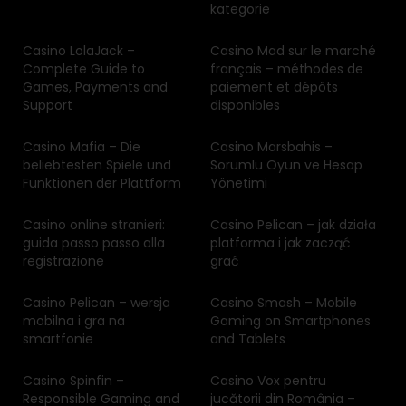
kategorie
Casino LolaJack –
Casino Mad sur le marché
Complete Guide to
français – méthodes de
Games, Payments and
paiement et dépôts
Support
disponibles
Casino Mafia – Die
Casino Marsbahis –
beliebtesten Spiele und
Sorumlu Oyun ve Hesap
Funktionen der Plattform
Yönetimi
Casino online stranieri:
Casino Pelican – jak działa
guida passo passo alla
platforma i jak zacząć
registrazione
grać
Casino Pelican – wersja
Casino Smash – Mobile
mobilna i gra na
Gaming on Smartphones
smartfonie
and Tablets
Casino Spinfin –
Casino Vox pentru
Responsible Gaming and
jucătorii din România –