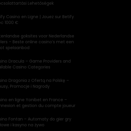
csolattartási Lehetőségek
ify Casino en Ligne | Jouez sur Betify
ec 1000 €
tenlandse goksites voor Nederlandse
lers – Beste online casino’s met een
oot spelaanbod
ino Dracula – Game Providers and
ilable Casino Categories
ino Dragonia z Ofertą na Polskę –
usy, Promocje i Nagrody
ino en ligne Yonibet en France –
nexion et gestion du compte joueur
ino Fontan – Automaty do gier gry
łowe i kasyno na żywo