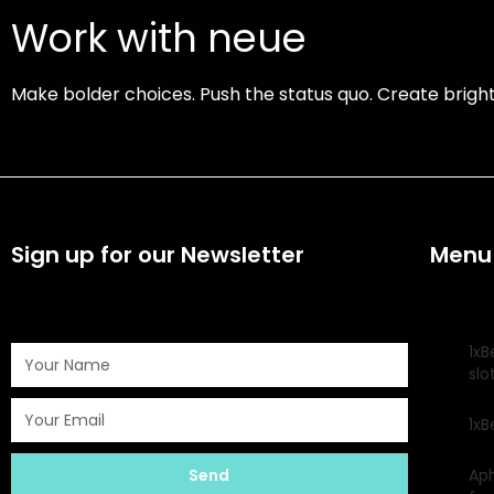
Work with neue
Make bolder choices. Push the status quo. Create bright
Sign up for our Newsletter
Menu 
1xB
slo
1xB
Send
Aph