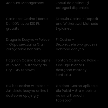
Account Management
Jocuri de cazinou și
categorii disponibile
Casinozer Casino | Bonus
Dracula Casino – Deposit
De 100% avec 100 FS
and Withdrawal Methods
gratuits
Explained
Dragonia Kasyno w Polsce
F1 Casino –
– Odpowiedzialna Gra i
Bezpieczeństwo graczy i
Zarządzanie Kontem
ochrona danych
Flagman Casino Dostępne
Fontan Casino dla Polski –
w Polsce – Automaty do
Obsługa klienta i
Gry i Gry Stołowe
dostępne metody
kontaktu
GG bet casino w Polsce –
Goldbet Casino Aplikacja
Jak działa kasyno online i
dla Polski – Gra mobilna
dostępne opcje gry
na smartfonach i
tabletach