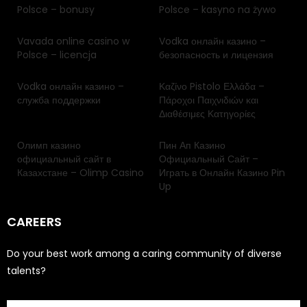
Polsce – bonusy
Polsce – kasyno na żywo
Vavada online casino w
Vodka онлайн казино –
Polsce – licencja
безопасность и лицензия
Vodka онлайн казино –
Καζίνο Pistolo Ελλάδα –
служба поддержки
Πάροχοι Παιχνιδιών και
Διαθέσιμες Κατηγορίες
Олимп казино
Пин Ап Казино
официальный сайт в
Официальный Сайт –
Казахстане – Olimp Casino
Играть в Онлайн Казино Pin
Up
CAREERS
Do your best work among a caring community of diverse
talents?