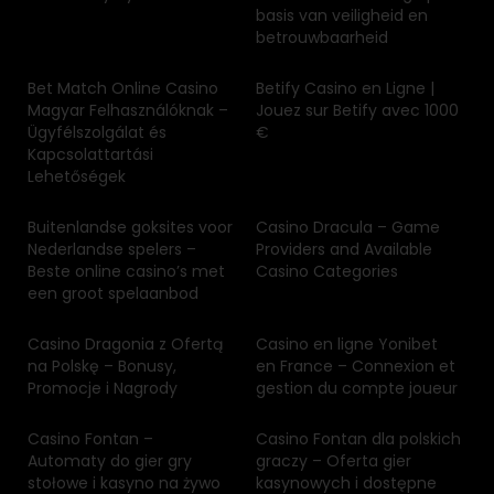
basis van veiligheid en
betrouwbaarheid
Bet Match Online Casino
Betify Casino en Ligne |
Magyar Felhasználóknak –
Jouez sur Betify avec 1000
Ügyfélszolgálat és
€
Kapcsolattartási
Lehetőségek
Buitenlandse goksites voor
Casino Dracula – Game
Nederlandse spelers –
Providers and Available
Beste online casino’s met
Casino Categories
een groot spelaanbod
Casino Dragonia z Ofertą
Casino en ligne Yonibet
na Polskę – Bonusy,
en France – Connexion et
Promocje i Nagrody
gestion du compte joueur
Casino Fontan –
Casino Fontan dla polskich
Automaty do gier gry
graczy – Oferta gier
stołowe i kasyno na żywo
kasynowych i dostępne