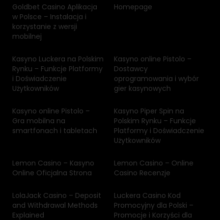
Goldbet Casino Aplikacja
Homepage
w Polsce – Instalacja i
korzystanie z wersji
mobilnej
Kasyno Luckera na Polskim
Kasyno online Pistolo –
Rynku – Funkcje Platformy
Dostawcy
i Doświadczenie
oprogramowania i wybór
Użytkowników
gier kasynowych
Kasyno online Pistolo –
Kasyno Piper Spin na
Gra mobilna na
Polskim Rynku – Funkcje
smartfonach i tabletach
Platformy i Doświadczenie
Użytkowników
Lemon Casino – Kasyno
Lemon Casino – Online
Online Oficjalna Strona
Casino Recenzje
LolaJack Casino – Deposit
Luckera Casino Kod
and Withdrawal Methods
Promocyjny dla Polski –
Explained
Promocje i Korzyści dla