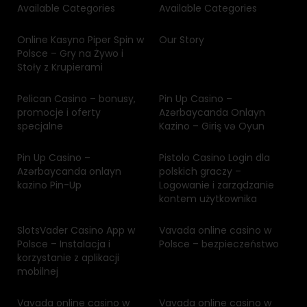
Available Categories
Available Categories
Online Kasyno Piper Spin w
Our Story
Polsce – Gry na Żywo i
Stoły z Krupierami
Pelican Casino – bonusy,
Pin Up Casino –
promocje i oferty
Azərbaycanda Onlayn
specjalne
Kazino – Giriş və Oyun
Pin Up Casino –
Pistolo Casino Login dla
Azərbaycanda onlayn
polskich graczy –
kazino Pin-Up
Logowanie i zarządzanie
kontem użytkownika
SlotsVader Casino App w
Vavada online casino w
Polsce – Instalacja i
Polsce – bezpieczeństwo
korzystanie z aplikacji
mobilnej
Vavada online casino w
Vavada online casino w