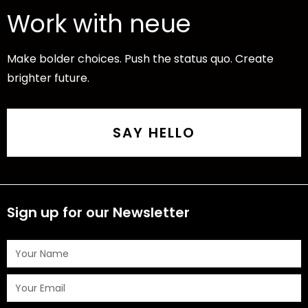
Work with neue
Make bolder choices. Push the status quo. Create
brighter future.
SAY HELLO
Sign up for our Newsletter