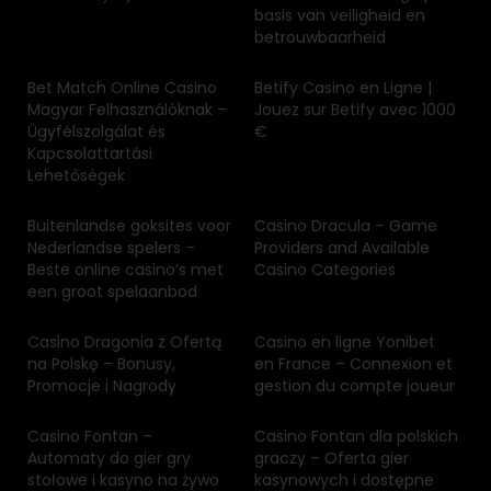
basis van veiligheid en
betrouwbaarheid
Bet Match Online Casino
Betify Casino en Ligne |
Magyar Felhasználóknak –
Jouez sur Betify avec 1000
Ügyfélszolgálat és
€
Kapcsolattartási
Lehetőségek
Buitenlandse goksites voor
Casino Dracula – Game
Nederlandse spelers –
Providers and Available
Beste online casino’s met
Casino Categories
een groot spelaanbod
Casino Dragonia z Ofertą
Casino en ligne Yonibet
na Polskę – Bonusy,
en France – Connexion et
Promocje i Nagrody
gestion du compte joueur
Casino Fontan –
Casino Fontan dla polskich
Automaty do gier gry
graczy – Oferta gier
stołowe i kasyno na żywo
kasynowych i dostępne