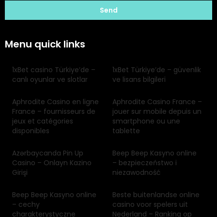
Send
Menu quick links
1xBet casino Türkiye’de –
1xBet Türkiye’de – güvenlik
canlı oyunlar ve slotlar
ve lisans bilgileri
Aphrodite Casino en ligne
Aphrodite Casino France –
France – fournisseurs de
jouer sur mobile depuis un
jeux et catégories
smartphone ou une
disponibles
tablette
Azərbaycanda Pin Up
Beep Beep Kasyno online
Casino – Onlayn Kazino
– bezpieczeństwo i
Girişi
niezawodność
Beep Beep Kasyno online
Beste buitenlandse online
– cechy
casino voor spelers uit
charakterystyczne
Nederland – Ranking op