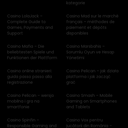
kategorie
Casino LolaJack –
Casino Mad sur le marché
Complete Guide to
français – méthodes de
Games, Payments and
paiement et dépôts
Support
disponibles
Casino Mafia – Die
Casino Marsbahis –
beliebtesten Spiele und
Sorumlu Oyun ve Hesap
Funktionen der Plattform
Yönetimi
Casino online stranieri:
Casino Pelican – jak działa
guida passo passo alla
platforma i jak zacząć
registrazione
grać
Casino Pelican – wersja
Casino Smash – Mobile
mobilna i gra na
Gaming on Smartphones
smartfonie
and Tablets
Casino Spinfin –
Casino Vox pentru
Responsible Gaming and
jucătorii din România –