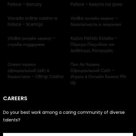
Polsce – bonusy
Polsce – kasyno na żywo
Vavada online casino w
Vodka онлайн казино –
Polsce – licencja
безопасность и лицензия
Vodka онлайн казино –
Καζίνο Pistolo Ελλάδα –
служба поддержки
Πάροχοι Παιχνιδιών και
Διαθέσιμες Κατηγορίες
Олимп казино
Пин Ап Казино
официальный сайт в
Официальный Сайт –
Казахстане – Olimp Casino
Играть в Онлайн Казино Pin
Up
CAREERS
Do your best work among a caring community of diverse
talents?