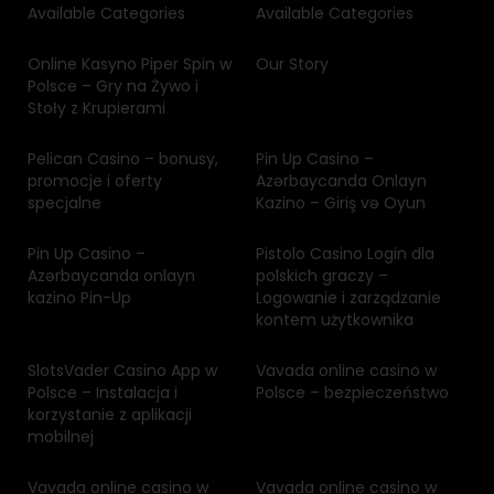
Available Categories
Available Categories
Online Kasyno Piper Spin w
Our Story
Polsce – Gry na Żywo i
Stoły z Krupierami
Pelican Casino – bonusy,
Pin Up Casino –
promocje i oferty
Azərbaycanda Onlayn
specjalne
Kazino – Giriş və Oyun
Pin Up Casino –
Pistolo Casino Login dla
Azərbaycanda onlayn
polskich graczy –
kazino Pin-Up
Logowanie i zarządzanie
kontem użytkownika
SlotsVader Casino App w
Vavada online casino w
Polsce – Instalacja i
Polsce – bezpieczeństwo
korzystanie z aplikacji
mobilnej
Vavada online casino w
Vavada online casino w