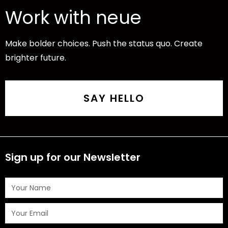
Work with neue
Make bolder choices. Push the status quo. Create
brighter future.
SAY HELLO
Sign up for our Newsletter