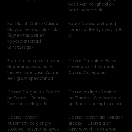
basis van veiligheid en
betrouwbaarheid
Bet Match Online Casino
Betify Casino en Ligne |
Magyar Felhasználóknak –
Jouez sur Betify avec 1000
Ügyfélszolgálat és
€
Kapcsolattartási
Lehetőségek
Buitenlandse goksites voor
Casino Dracula – Game
Nederlandse spelers –
Providers and Available
Beste online casino’s met
Casino Categories
een groot spelaanbod
Casino Dragonia z Ofertą
Casino en ligne Yonibet
na Polskę – Bonusy,
en France – Connexion et
Promocje i Nagrody
gestion du compte joueur
Casino Fontan –
Casino Fontan dla polskich
Automaty do gier gry
graczy – Oferta gier
stołowe i kasyno na żywo
kasynowych i dostępne