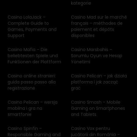
kategorie
Casino LolaJack –
Casino Mad sur le marché
Complete Guide to
français – méthodes de
Games, Payments and
paiement et dépôts
Support
disponibles
Casino Mafia – Die
Casino Marsbahis –
beliebtesten Spiele und
Sorumlu Oyun ve Hesap
Funktionen der Plattform
Yönetimi
Casino online stranieri:
Casino Pelican – jak działa
guida passo passo alla
platforma i jak zacząć
registrazione
grać
Casino Pelican – wersja
Casino Smash – Mobile
mobilna i gra na
Gaming on Smartphones
smartfonie
and Tablets
Casino Spinfin –
Casino Vox pentru
Responsible Gaming and
jucătorii din România –