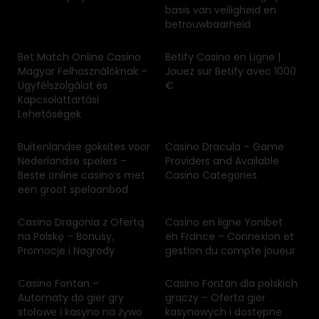
basis van veiligheid en
betrouwbaarheid
Bet Match Online Casino
Betify Casino en Ligne |
Magyar Felhasználóknak –
Jouez sur Betify avec 1000
Ügyfélszolgálat és
€
Kapcsolattartási
Lehetőségek
Buitenlandse goksites voor
Casino Dracula – Game
Nederlandse spelers –
Providers and Available
Beste online casino’s met
Casino Categories
een groot spelaanbod
Casino Dragonia z Ofertą
Casino en ligne Yonibet
na Polskę – Bonusy,
en France – Connexion et
Promocje i Nagrody
gestion du compte joueur
Casino Fontan –
Casino Fontan dla polskich
Automaty do gier gry
graczy – Oferta gier
stołowe i kasyno na żywo
kasynowych i dostępne