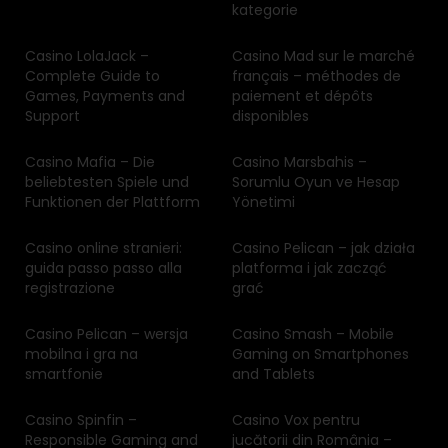
kategorie
Casino LolaJack –
Casino Mad sur le marché
Complete Guide to
français – méthodes de
Games, Payments and
paiement et dépôts
Support
disponibles
Casino Mafia – Die
Casino Marsbahis –
beliebtesten Spiele und
Sorumlu Oyun ve Hesap
Funktionen der Plattform
Yönetimi
Casino online stranieri:
Casino Pelican – jak działa
guida passo passo alla
platforma i jak zacząć
registrazione
grać
Casino Pelican – wersja
Casino Smash – Mobile
mobilna i gra na
Gaming on Smartphones
smartfonie
and Tablets
Casino Spinfin –
Casino Vox pentru
Responsible Gaming and
jucătorii din România –