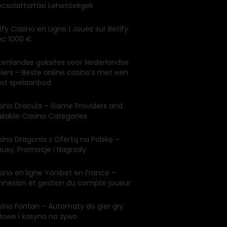
csolattartási Lehetőségek
ify Casino en Ligne | Jouez sur Betify
ec 1000 €
tenlandse goksites voor Nederlandse
lers – Beste online casino’s met een
oot spelaanbod
ino Dracula – Game Providers and
ilable Casino Categories
ino Dragonia z Ofertą na Polskę –
usy, Promocje i Nagrody
ino en ligne Yonibet en France –
nexion et gestion du compte joueur
ino Fontan – Automaty do gier gry
łowe i kasyno na żywo