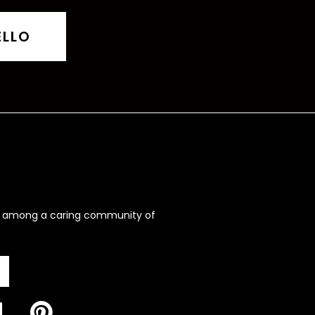
ELLO
k among a caring community of