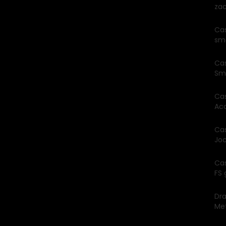
za
Cas
sm
Ca
Sm
Cas
Ac
Cas
Joc
Cas
FS 
Dra
Met