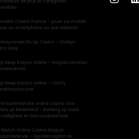
rnisseurs de jeux et catégories
ponibles
rodite Casino France – jouer sur mobile
uis un smartphone ou une tablette
rbaycanda Pin Up Casino – Onlayn
ino Girişi
p Beep Kasyno online – bezpieczeństwo
iezawodność
p Beep Kasyno online – cechy
arakterystyczne
te buitenlandse online casino voor
lers uit Nederland – Ranking op basis
 veiligheid en betrouwbaarheid
 Match Online Casino Magyar
használóknak – Ügyfélszolgálat és