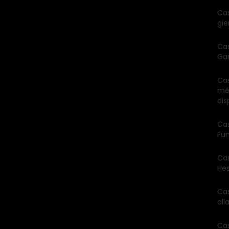
Cas
gie
Cas
Ga
Cas
mé
dis
Cas
Fun
Cas
He
Cas
all
Cas