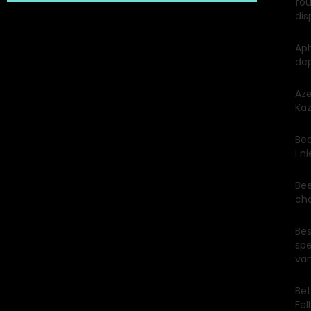
fou
dis
Aph
dep
Azə
Kaz
Bee
i n
Bee
ch
Bes
spe
van
Bet
Fel