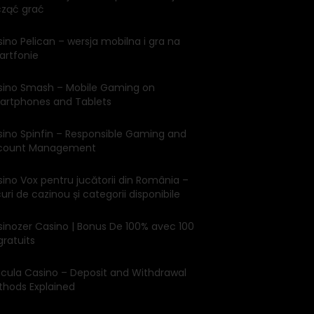
cząć grać
ino Pelican – wersja mobilna i gra na
artfonie
sino Smash – Mobile Gaming on
artphones and Tablets
ino Spinfin – Responsible Gaming and
count Management
ino Vox pentru jucătorii din România –
uri de cazinou și categorii disponibile
inozer Casino | Bonus De 100% avec 100
gratuits
cula Casino – Deposit and Withdrawal
hods Explained