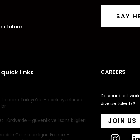
SAY H
er future.
quick links
CAREERS
Do your best wor
et casino Türkiye’de – canlı oyunlar ve
diverse talents?
tlar
JOIN US
et Türkiye’de – güvenlik ve lisans bilgileri
rodite Casino en ligne France –