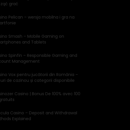
cząć grać
ino Pelican – wersja mobilna i gra na
artfonie
sino Smash – Mobile Gaming on
artphones and Tablets
ino Spinfin – Responsible Gaming and
count Management
ino Vox pentru jucătorii din România –
uri de cazinou și categorii disponibile
inozer Casino | Bonus De 100% avec 100
gratuits
cula Casino – Deposit and Withdrawal
hods Explained