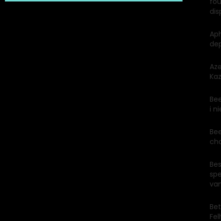
fou
dis
Aph
dep
Azə
Kaz
Bee
i n
Bee
ch
Bes
spe
van
Bet
Fel