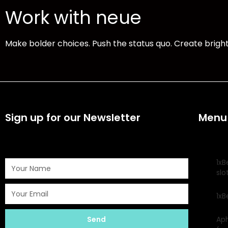
Work with neue
Make bolder choices. Push the status quo. Create bright
Sign up for our Newsletter
Menu 
1xB
slo
1xB
Send
Aph