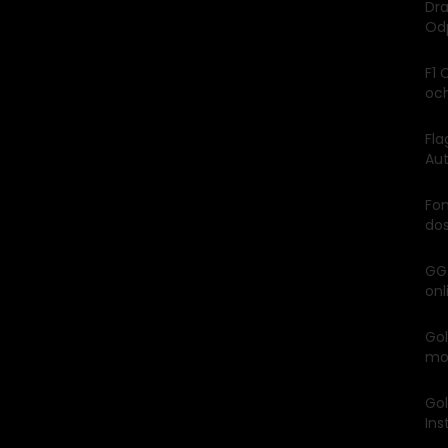
Dra
Odp
F1 
oc
Fl
Aut
Fon
do
GG 
onl
Gol
mob
Gol
Ins