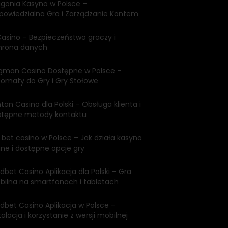
gonia Kasyno w Polsce –
owiedzialna Gra i Zarządzanie Kontem
Casino – Bezpieczeństwo graczy i
hrona danych
agman Casino Dostępne w Polsce –
omaty do Gry i Gry Stołowe
tan Casino dla Polski – Obsługa klienta i
stępne metody kontaktu
bet casino w Polsce – Jak działa kasyno
ine i dostępne opcje gry
dbet Casino Aplikacja dla Polski – Gra
ilna na smartfonach i tabletach
dbet Casino Aplikacja w Polsce –
talacja i korzystanie z wersji mobilnej