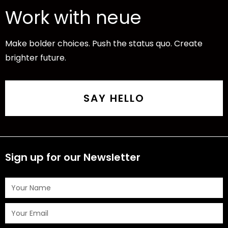
Work with neue
Make bolder choices. Push the status quo. Create
brighter future.
SAY HELLO
Sign up for our Newsletter