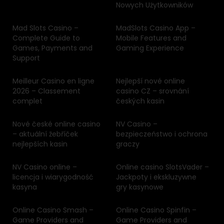
Nowych Użytkowników
Mad Slots Casino –
MadSlots Casino App –
Complete Guide to
Mobile Features and
Games, Payments and
Gaming Experience
Support
Meilleur Casino en ligne
Nejlepší nové online
2026 – Classement
casino CZ – srovnání
complet
českých kasin
Nové české online casino
NV Casino –
– aktuální žebříček
bezpieczeństwo i ochrona
nejlepších kasin
graczy
NV Casino online –
Online casino SlotsVader –
licencja i wiarygodność
Jackpoty i ekskluzywne
kasyna
gry kasynowe
Online Casino Smash –
Online Casino Spinfin –
Game Providers and
Game Providers and