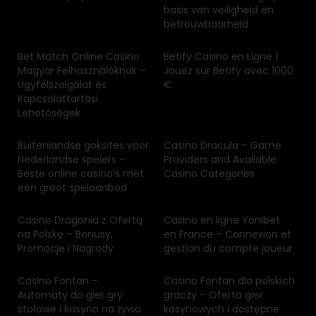
basis van veiligheid en
betrouwbaarheid
Bet Match Online Casino
Betify Casino en Ligne |
Magyar Felhasználóknak –
Jouez sur Betify avec 1000
Ügyfélszolgálat és
€
Kapcsolattartási
Lehetőségek
Buitenlandse goksites voor
Casino Dracula – Game
Nederlandse spelers –
Providers and Available
Beste online casino’s met
Casino Categories
een groot spelaanbod
Casino Dragonia z Ofertą
Casino en ligne Yonibet
na Polskę – Bonusy,
en France – Connexion et
Promocje i Nagrody
gestion du compte joueur
Casino Fontan –
Casino Fontan dla polskich
Automaty do gier gry
graczy – Oferta gier
stołowe i kasyno na żywo
kasynowych i dostępne