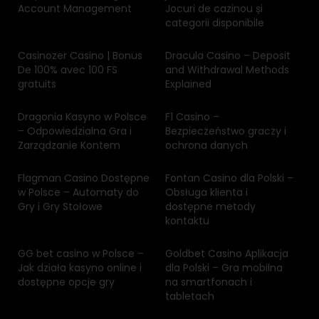
Account Management
Jocuri de cazinou și
categorii disponibile
Casinozer Casino | Bonus
Dracula Casino – Deposit
De 100% avec 100 FS
and Withdrawal Methods
gratuits
Explained
Dragonia Kasyno w Polsce
F1 Casino –
– Odpowiedzialna Gra i
Bezpieczeństwo graczy i
Zarządzanie Kontem
ochrona danych
Flagman Casino Dostępne
Fontan Casino dla Polski –
w Polsce – Automaty do
Obsługa klienta i
Gry i Gry Stołowe
dostępne metody
kontaktu
GG bet casino w Polsce –
Goldbet Casino Aplikacja
Jak działa kasyno online i
dla Polski – Gra mobilna
dostępne opcje gry
na smartfonach i
tabletach