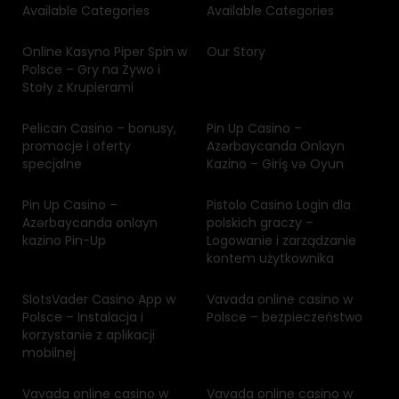
Available Categories
Available Categories
Online Kasyno Piper Spin w
Our Story
Polsce – Gry na Żywo i
Stoły z Krupierami
Pelican Casino – bonusy,
Pin Up Casino –
promocje i oferty
Azərbaycanda Onlayn
specjalne
Kazino – Giriş və Oyun
Pin Up Casino –
Pistolo Casino Login dla
Azərbaycanda onlayn
polskich graczy –
kazino Pin-Up
Logowanie i zarządzanie
kontem użytkownika
SlotsVader Casino App w
Vavada online casino w
Polsce – Instalacja i
Polsce – bezpieczeństwo
korzystanie z aplikacji
mobilnej
Vavada online casino w
Vavada online casino w