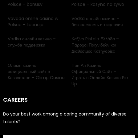
Polsce – bonusy
Polsce – kasyno na żywo
Vavada online casino w
Vodka онлайн казино –
Polsce – licencja
безопасность и лицензия
Vodka онлайн казино –
Καζίνο Pistolo Ελλάδα –
служба поддержки
Πάροχοι Παιχνιδιών και
Διαθέσιμες Κατηγορίες
Олимп казино
Пин Ап Казино
официальный сайт в
Официальный Сайт –
Казахстане – Olimp Casino
Играть в Онлайн Казино Pin
Up
CAREERS
Do your best work among a caring community of diverse
talents?