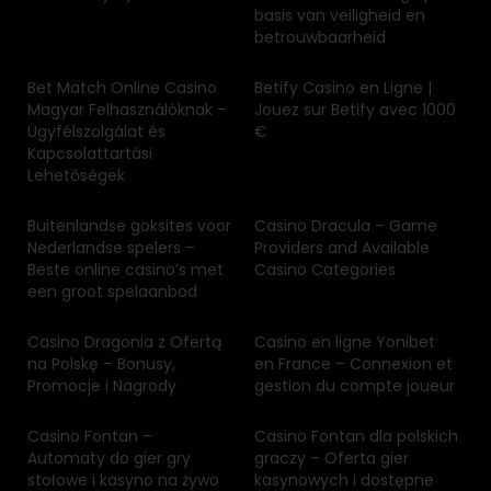
basis van veiligheid en
betrouwbaarheid
Bet Match Online Casino
Betify Casino en Ligne |
Magyar Felhasználóknak –
Jouez sur Betify avec 1000
Ügyfélszolgálat és
€
Kapcsolattartási
Lehetőségek
Buitenlandse goksites voor
Casino Dracula – Game
Nederlandse spelers –
Providers and Available
Beste online casino’s met
Casino Categories
een groot spelaanbod
Casino Dragonia z Ofertą
Casino en ligne Yonibet
na Polskę – Bonusy,
en France – Connexion et
Promocje i Nagrody
gestion du compte joueur
Casino Fontan –
Casino Fontan dla polskich
Automaty do gier gry
graczy – Oferta gier
stołowe i kasyno na żywo
kasynowych i dostępne