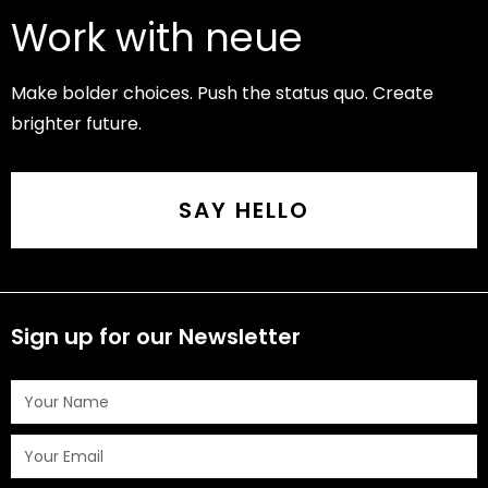
Work with neue
Make bolder choices. Push the status quo. Create
brighter future.
SAY HELLO
Sign up for our Newsletter