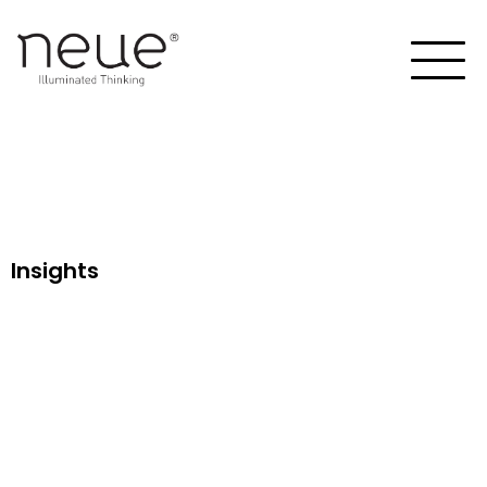
Insights