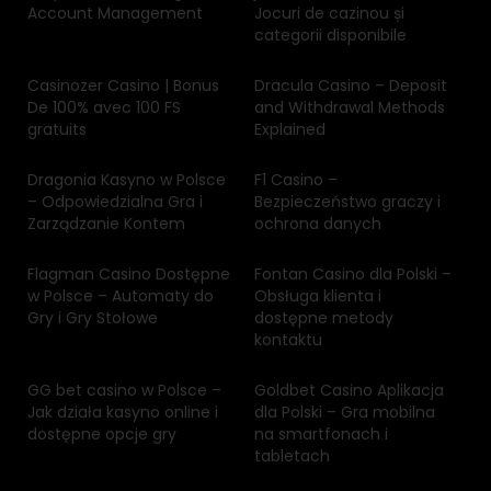
Account Management
Jocuri de cazinou și
categorii disponibile
Casinozer Casino | Bonus
Dracula Casino – Deposit
De 100% avec 100 FS
and Withdrawal Methods
gratuits
Explained
Dragonia Kasyno w Polsce
F1 Casino –
– Odpowiedzialna Gra i
Bezpieczeństwo graczy i
Zarządzanie Kontem
ochrona danych
Flagman Casino Dostępne
Fontan Casino dla Polski –
w Polsce – Automaty do
Obsługa klienta i
Gry i Gry Stołowe
dostępne metody
kontaktu
GG bet casino w Polsce –
Goldbet Casino Aplikacja
Jak działa kasyno online i
dla Polski – Gra mobilna
dostępne opcje gry
na smartfonach i
tabletach