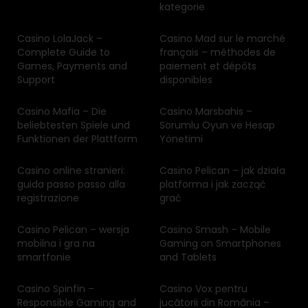
kategorie
Casino LolaJack –
Casino Mad sur le marché
Complete Guide to
français – méthodes de
Games, Payments and
paiement et dépôts
Support
disponibles
Casino Mafia – Die
Casino Marsbahis –
beliebtesten Spiele und
Sorumlu Oyun ve Hesap
Funktionen der Plattform
Yönetimi
Casino online stranieri:
Casino Pelican – jak działa
guida passo passo alla
platforma i jak zacząć
registrazione
grać
Casino Pelican – wersja
Casino Smash – Mobile
mobilna i gra na
Gaming on Smartphones
smartfonie
and Tablets
Casino Spinfin –
Casino Vox pentru
Responsible Gaming and
jucătorii din România –