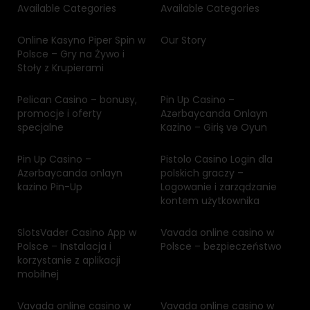
Available Categories
Available Categories
Online Kasyno Piper Spin w
Our Story
Polsce – Gry na Żywo i
Stoły z Krupierami
Pelican Casino – bonusy,
Pin Up Casino –
promocje i oferty
Azərbaycanda Onlayn
specjalne
Kazino – Giriş və Oyun
Pin Up Casino –
Pistolo Casino Login dla
Azərbaycanda onlayn
polskich graczy –
kazino Pin-Up
Logowanie i zarządzanie
kontem użytkownika
SlotsVader Casino App w
Vavada online casino w
Polsce – Instalacja i
Polsce – bezpieczeństwo
korzystanie z aplikacji
mobilnej
Vavada online casino w
Vavada online casino w