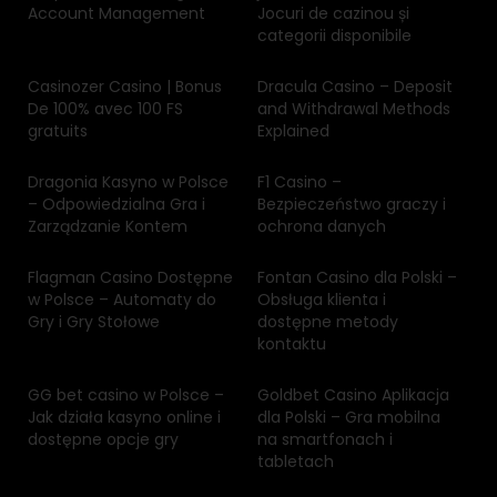
Account Management
Jocuri de cazinou și
categorii disponibile
Casinozer Casino | Bonus
Dracula Casino – Deposit
De 100% avec 100 FS
and Withdrawal Methods
gratuits
Explained
Dragonia Kasyno w Polsce
F1 Casino –
– Odpowiedzialna Gra i
Bezpieczeństwo graczy i
Zarządzanie Kontem
ochrona danych
Flagman Casino Dostępne
Fontan Casino dla Polski –
w Polsce – Automaty do
Obsługa klienta i
Gry i Gry Stołowe
dostępne metody
kontaktu
GG bet casino w Polsce –
Goldbet Casino Aplikacja
Jak działa kasyno online i
dla Polski – Gra mobilna
dostępne opcje gry
na smartfonach i
tabletach