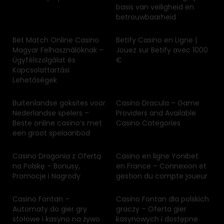
basis van veiligheid en
betrouwbaarheid
Bet Match Online Casino
Betify Casino en Ligne |
Magyar Felhasználóknak –
Jouez sur Betify avec 1000
Ügyfélszolgálat és
€
Kapcsolattartási
Lehetőségek
Buitenlandse goksites voor
Casino Dracula – Game
Nederlandse spelers –
Providers and Available
Beste online casino’s met
Casino Categories
een groot spelaanbod
Casino Dragonia z Ofertą
Casino en ligne Yonibet
na Polskę – Bonusy,
en France – Connexion et
Promocje i Nagrody
gestion du compte joueur
Casino Fontan –
Casino Fontan dla polskich
Automaty do gier gry
graczy – Oferta gier
stołowe i kasyno na żywo
kasynowych i dostępne