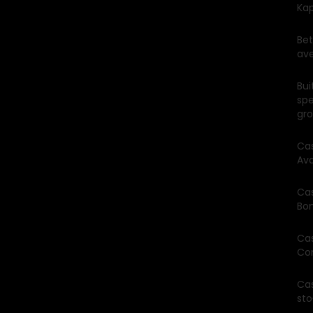
Kap
Bet
av
Bui
spe
gr
Cas
Ava
Cas
Bon
Cas
Con
Cas
sto