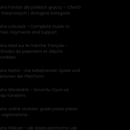
ino Fontan dla polskich graczy – Oferta
r kasynowych i dostępne kategorie
ino LolaJack – Complete Guide to
mes, Payments and Support
ino Mad sur le marché français –
thodes de paiement et dépôts
ponibles
ino Mafia – Die beliebtesten Spiele und
ktionen der Plattform
ino Marsbahis – Sorumlu Oyun ve
sap Yönetimi
ino online stranieri: guida passo passo
a registrazione
ino Pelican – jak działa platforma i jak