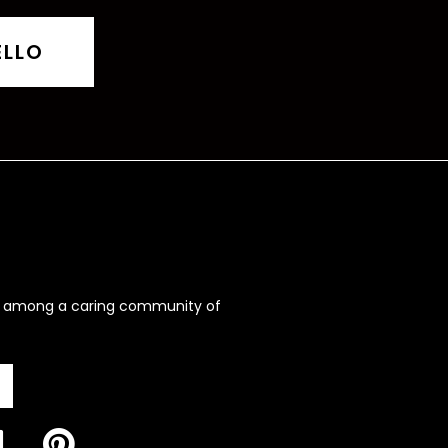
ELLO
k among a caring community of