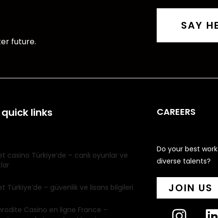
SAY H
er future.
quick links
CAREERS
Do your best wor
et casino Türkiye’de – canlı oyunlar ve
diverse talents?
tlar
JOIN US
et Türkiye’de – güvenlik ve lisans bilgileri
rodite Casino en ligne France –