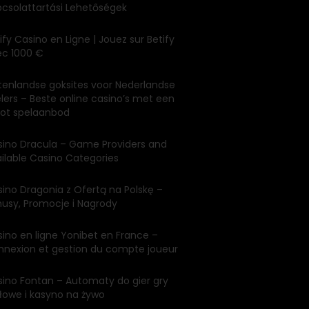
csolattartási Lehetőségek
ify Casino en Ligne | Jouez sur Betify
ec 1000 €
tenlandse goksites voor Nederlandse
lers – Beste online casino’s met een
oot spelaanbod
ino Dracula – Game Providers and
ilable Casino Categories
ino Dragonia z Ofertą na Polskę –
usy, Promocje i Nagrody
ino en ligne Yonibet en France –
nexion et gestion du compte joueur
ino Fontan – Automaty do gier gry
łowe i kasyno na żywo