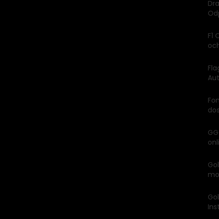
Dra
Odp
F1 
oc
Fl
Aut
Fon
do
GG 
onl
Gol
mob
Gol
Ins