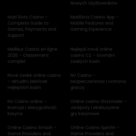
Nowych Użytkowników
Mad Slots Casino –
MadSlots Casino App –
Complete Guide to
Mobile Features and
Games, Payments and
Gaming Experience
Support
Meilleur Casino en ligne
Nejlepší nové online
2026 – Classement
casino CZ – srovnání
complet
českých kasin
Nové české online casino
NV Casino –
– aktuální žebříček
bezpieczeństwo i ochrona
nejlepších kasin
graczy
NV Casino online –
Online casino SlotsVader –
licencja i wiarygodność
Jackpoty i ekskluzywne
kasyna
gry kasynowe
Online Casino Smash –
Online Casino Spinfin –
Game Providers and
Game Providers and