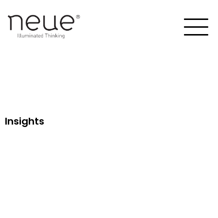
Insights