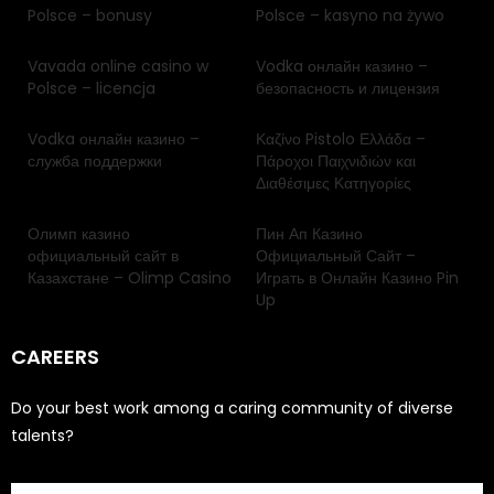
Polsce – bonusy
Polsce – kasyno na żywo
Vavada online casino w
Vodka онлайн казино –
Polsce – licencja
безопасность и лицензия
Vodka онлайн казино –
Καζίνο Pistolo Ελλάδα –
служба поддержки
Πάροχοι Παιχνιδιών και
Διαθέσιμες Κατηγορίες
Олимп казино
Пин Ап Казино
официальный сайт в
Официальный Сайт –
Казахстане – Olimp Casino
Играть в Онлайн Казино Pin
Up
CAREERS
Do your best work among a caring community of diverse
talents?