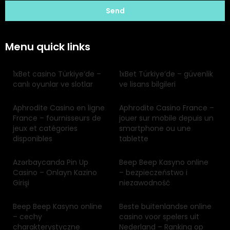
Send
Menu quick links
1xBet casino Türkiye’de –
1xBet Türkiye’de – güvenlik
canlı oyunlar ve slotlar
ve lisans bilgileri
Aphrodite Casino en ligne
Aphrodite Casino France –
France – fournisseurs de
jouer sur mobile depuis un
jeux et catégories
smartphone ou une
disponibles
tablette
Azərbaycanda Pin Up
Beep Beep Kasyno online
Casino – Onlayn Kazino
– bezpieczeństwo i
Girişi
niezawodność
Beep Beep Kasyno online
Beste buitenlandse online
– cechy
casino voor spelers uit
charakterystyczne
Nederland – Ranking op