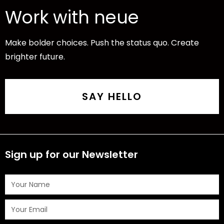
Work with neue
Make bolder choices. Push the status quo. Create
brighter future.
SAY HELLO
Sign up for our Newsletter