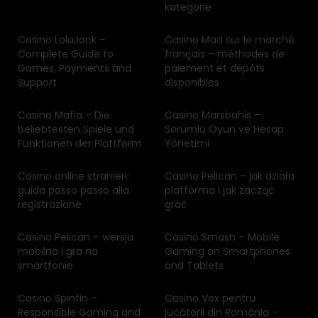
kategorie
Casino LolaJack –
Casino Mad sur le marché
Complete Guide to
français – méthodes de
Games, Payments and
paiement et dépôts
Support
disponibles
Casino Mafia – Die
Casino Marsbahis –
beliebtesten Spiele und
Sorumlu Oyun ve Hesap
Funktionen der Plattform
Yönetimi
Casino online stranieri:
Casino Pelican – jak działa
guida passo passo alla
platforma i jak zacząć
registrazione
grać
Casino Pelican – wersja
Casino Smash – Mobile
mobilna i gra na
Gaming on Smartphones
smartfonie
and Tablets
Casino Spinfin –
Casino Vox pentru
Responsible Gaming and
jucătorii din România –