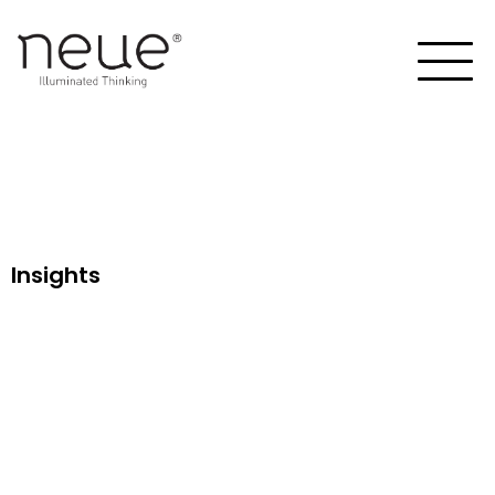
Insights