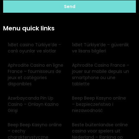
Send
Menu quick links
1xBet casino Türkiye’de –
1xBet Türkiye’de – güvenlik
canlı oyunlar ve slotlar
ve lisans bilgileri
Aphrodite Casino en ligne
Aphrodite Casino France –
France – fournisseurs de
jouer sur mobile depuis un
jeux et catégories
smartphone ou une
disponibles
tablette
Azərbaycanda Pin Up
Beep Beep Kasyno online
Casino – Onlayn Kazino
– bezpieczeństwo i
Girişi
niezawodność
Beep Beep Kasyno online
Beste buitenlandse online
– cechy
casino voor spelers uit
charakterystyczne
Nederland – Ranking op