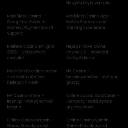
Nowych Użytkowników
Mad Slots Casino –
MadSlots Casino App –
Complete Guide to
Mobile Features and
Games, Payments and
Gaming Experience
Support
Meilleur Casino en ligne
Nejlepší nové online
2026 – Classement
casino CZ – srovnání
complet
českých kasin
Nové české online casino
NV Casino –
– aktuální žebříček
bezpieczeństwo i ochrona
nejlepších kasin
graczy
NV Casino online –
Online casino SlotsVader –
licencja i wiarygodność
Jackpoty i ekskluzywne
kasyna
gry kasynowe
Online Casino Smash –
Online Casino Spinfin –
Game Providers and
Game Providers and