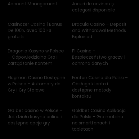
Account Management
Jocuri de cazinou și
categorii disponibile
Casinozer Casino | Bonus
Dracula Casino – Deposit
De 100% avec 100 FS
and Withdrawal Methods
gratuits
Explained
Dragonia Kasyno w Polsce
F1 Casino –
– Odpowiedzialna Gra i
Bezpieczeństwo graczy i
Zarządzanie Kontem
ochrona danych
Flagman Casino Dostępne
Fontan Casino dla Polski –
w Polsce – Automaty do
Obsługa klienta i
Gry i Gry Stołowe
dostępne metody
kontaktu
GG bet casino w Polsce –
Goldbet Casino Aplikacja
Jak działa kasyno online i
dla Polski – Gra mobilna
dostępne opcje gry
na smartfonach i
tabletach