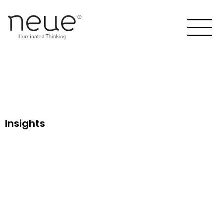
Insights