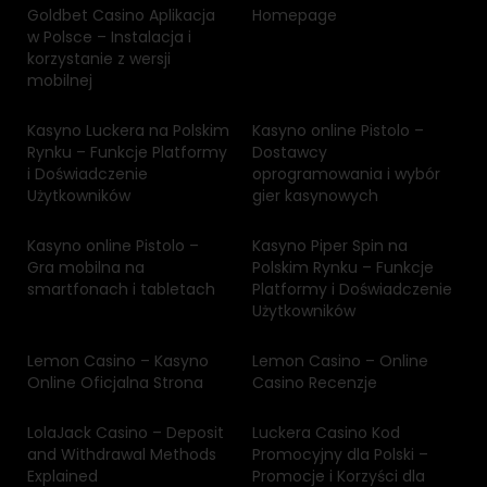
Goldbet Casino Aplikacja
Homepage
w Polsce – Instalacja i
korzystanie z wersji
mobilnej
Kasyno Luckera na Polskim
Kasyno online Pistolo –
Rynku – Funkcje Platformy
Dostawcy
i Doświadczenie
oprogramowania i wybór
Użytkowników
gier kasynowych
Kasyno online Pistolo –
Kasyno Piper Spin na
Gra mobilna na
Polskim Rynku – Funkcje
smartfonach i tabletach
Platformy i Doświadczenie
Użytkowników
Lemon Casino – Kasyno
Lemon Casino – Online
Online Oficjalna Strona
Casino Recenzje
LolaJack Casino – Deposit
Luckera Casino Kod
and Withdrawal Methods
Promocyjny dla Polski –
Explained
Promocje i Korzyści dla