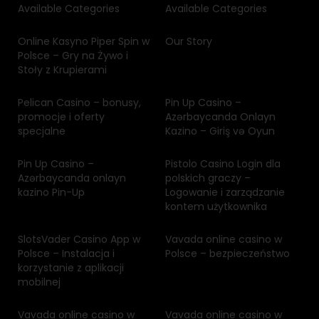
Available Categories
Available Categories
Online Kasyno Piper Spin w
Our Story
Polsce – Gry na Żywo i
Stoły z Krupierami
Pelican Casino – bonusy,
Pin Up Casino –
promocje i oferty
Azərbaycanda Onlayn
specjalne
Kazino – Giriş və Oyun
Pin Up Casino –
Pistolo Casino Login dla
Azərbaycanda onlayn
polskich graczy –
kazino Pin-Up
Logowanie i zarządzanie
kontem użytkownika
SlotsVader Casino App w
Vavada online casino w
Polsce – Instalacja i
Polsce – bezpieczeństwo
korzystanie z aplikacji
mobilnej
Vavada online casino w
Vavada online casino w