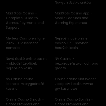
Nowych Użytkowników
Mad Slots Casino –
MadSlots Casino App –
Complete Guide to
Mobile Features and
Games, Payments and
Gaming Experience
Support
Meilleur Casino en ligne
Nejlepší nové online
2026 – Classement
casino CZ – srovnání
complet
českých kasin
Nové české online casino
NV Casino –
– aktuální žebříček
bezpieczeństwo i ochrona
nejlepších kasin
graczy
NV Casino online –
Online casino SlotsVader –
licencja i wiarygodność
Jackpoty i ekskluzywne
kasyna
gry kasynowe
Online Casino Smash –
Online Casino Spinfin –
Game Providers and
Game Providers and