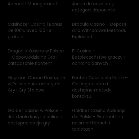
Account Management
Jocuri de cazinou și
categorii disponibile
Casinozer Casino | Bonus
Dracula Casino – Deposit
De 100% avec 100 FS
and Withdrawal Methods
gratuits
Explained
Dragonia Kasyno w Polsce
F1 Casino –
– Odpowiedzialna Gra i
Bezpieczeństwo graczy i
Zarządzanie Kontem
ochrona danych
Flagman Casino Dostępne
Fontan Casino dla Polski –
w Polsce – Automaty do
Obsługa klienta i
Gry i Gry Stołowe
dostępne metody
kontaktu
GG bet casino w Polsce –
Goldbet Casino Aplikacja
Jak działa kasyno online i
dla Polski – Gra mobilna
dostępne opcje gry
na smartfonach i
tabletach