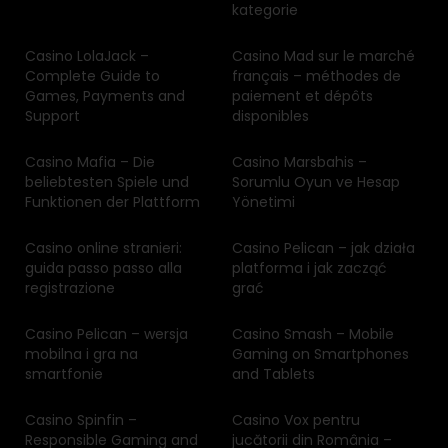
kategorie
Casino LolaJack –
Casino Mad sur le marché
Complete Guide to
français – méthodes de
Games, Payments and
paiement et dépôts
Support
disponibles
Casino Mafia – Die
Casino Marsbahis –
beliebtesten Spiele und
Sorumlu Oyun ve Hesap
Funktionen der Plattform
Yönetimi
Casino online stranieri:
Casino Pelican – jak działa
guida passo passo alla
platforma i jak zacząć
registrazione
grać
Casino Pelican – wersja
Casino Smash – Mobile
mobilna i gra na
Gaming on Smartphones
smartfonie
and Tablets
Casino Spinfin –
Casino Vox pentru
Responsible Gaming and
jucătorii din România –