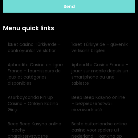
Send
Menu quick links
1xBet casino Türkiye’de –
1xBet Türkiye’de – güvenlik
canlı oyunlar ve slotlar
ve lisans bilgileri
Aphrodite Casino en ligne
Aphrodite Casino France –
France – fournisseurs de
jouer sur mobile depuis un
jeux et catégories
smartphone ou une
disponibles
tablette
Azərbaycanda Pin Up
Beep Beep Kasyno online
Casino – Onlayn Kazino
– bezpieczeństwo i
Girişi
niezawodność
Beep Beep Kasyno online
Beste buitenlandse online
– cechy
casino voor spelers uit
charakterystyczne
Nederland – Ranking op