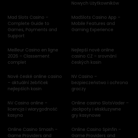
Nowych Użytkowników
Mad Slots Casino –
MadSlots Casino App –
Complete Guide to
Mobile Features and
Games, Payments and
Gaming Experience
Support
Meilleur Casino en ligne
Nejlepší nové online
2026 – Classement
casino CZ – srovnání
complet
českých kasin
Nové české online casino
NV Casino –
– aktuální žebříček
bezpieczeństwo i ochrona
nejlepších kasin
graczy
NV Casino online –
Online casino SlotsVader –
licencja i wiarygodność
Jackpoty i ekskluzywne
kasyna
gry kasynowe
Online Casino Smash –
Online Casino Spinfin –
Game Providers and
Game Providers and