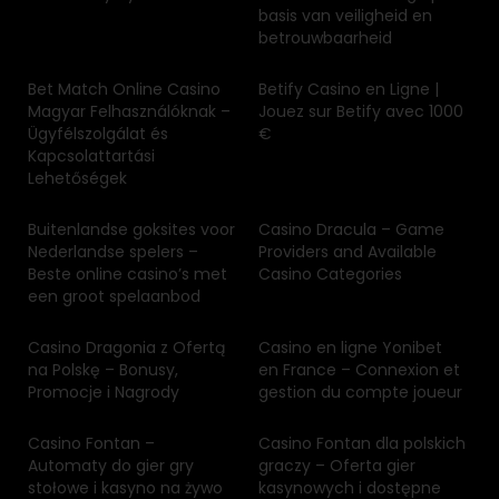
basis van veiligheid en
betrouwbaarheid
Bet Match Online Casino
Betify Casino en Ligne |
Magyar Felhasználóknak –
Jouez sur Betify avec 1000
Ügyfélszolgálat és
€
Kapcsolattartási
Lehetőségek
Buitenlandse goksites voor
Casino Dracula – Game
Nederlandse spelers –
Providers and Available
Beste online casino’s met
Casino Categories
een groot spelaanbod
Casino Dragonia z Ofertą
Casino en ligne Yonibet
na Polskę – Bonusy,
en France – Connexion et
Promocje i Nagrody
gestion du compte joueur
Casino Fontan –
Casino Fontan dla polskich
Automaty do gier gry
graczy – Oferta gier
stołowe i kasyno na żywo
kasynowych i dostępne