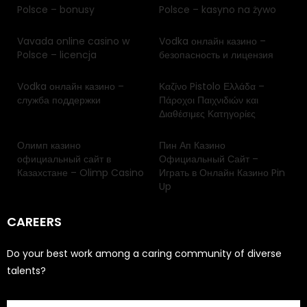
Polsce – bonusy
Polsce – kasyno na żywo
Vavada online casino w
Vodka онлайн казино –
Polsce – licencja
безопасность и лицензия
Vodka онлайн казино –
Καζίνο Pistolo Ελλάδα –
служба поддержки
Πάροχοι Παιχνιδιών και
Διαθέσιμες Κατηγορίες
Олимп казино
Пин Ап Казино
официальный сайт в
Официальный Сайт –
Казахстане – Olimp Casino
Играть в Онлайн Казино Pin
Up
CAREERS
Do your best work among a caring community of diverse
talents?