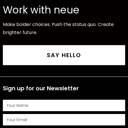
Work with neue
Make bolder choices. Push the status quo. Create
brighter future.
SAY HELLO
Sign up for our Newsletter