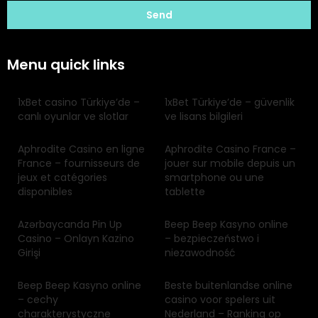
Send
Menu quick links
1xBet casino Türkiye’de –
1xBet Türkiye’de – güvenlik
canlı oyunlar ve slotlar
ve lisans bilgileri
Aphrodite Casino en ligne
Aphrodite Casino France –
France – fournisseurs de
jouer sur mobile depuis un
jeux et catégories
smartphone ou une
disponibles
tablette
Azərbaycanda Pin Up
Beep Beep Kasyno online
Casino – Onlayn Kazino
– bezpieczeństwo i
Girişi
niezawodność
Beep Beep Kasyno online
Beste buitenlandse online
– cechy
casino voor spelers uit
charakterystyczne
Nederland – Ranking op