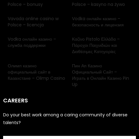
Polsce – bonusy
Polsce – kasyno na żywo
Vavada online casino w
Vodka онлайн казино –
Polsce – licencja
безопасность и лицензия
Vodka онлайн казино –
Καζίνο Pistolo Ελλάδα –
служба поддержки
Πάροχοι Παιχνιδιών και
Διαθέσιμες Κατηγορίες
Олимп казино
Пин Ап Казино
официальный сайт в
Официальный Сайт –
Казахстане – Olimp Casino
Играть в Онлайн Казино Pin
Up
CAREERS
Do your best work among a caring community of diverse
talents?