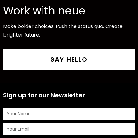
Work with neue
Make bolder choices. Push the status quo. Create
brighter future.
SAY HELLO
Sign up for our Newsletter