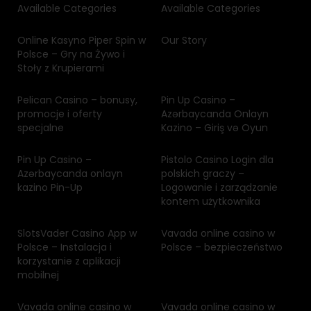
Available Categories
Available Categories
Online Kasyno Piper Spin w
Our Story
Polsce – Gry na Żywo i
Stoły z Krupierami
Pelican Casino – bonusy,
Pin Up Casino –
promocje i oferty
Azərbaycanda Onlayn
specjalne
Kazino – Giriş və Oyun
Pin Up Casino –
Pistolo Casino Login dla
Azərbaycanda onlayn
polskich graczy –
kazino Pin-Up
Logowanie i zarządzanie
kontem użytkownika
SlotsVader Casino App w
Vavada online casino w
Polsce – Instalacja i
Polsce – bezpieczeństwo
korzystanie z aplikacji
mobilnej
Vavada online casino w
Vavada online casino w