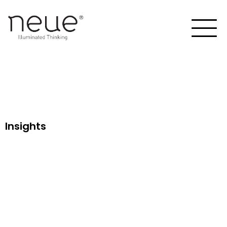
Insights