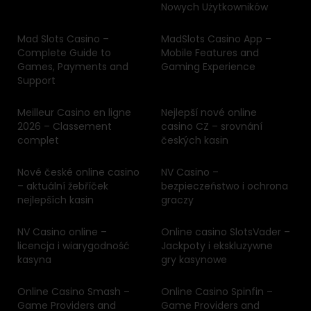
Nowych Użytkowników
Mad Slots Casino –
MadSlots Casino App –
Complete Guide to
Mobile Features and
Games, Payments and
Gaming Experience
Support
Meilleur Casino en ligne
Nejlepší nové online
2026 – Classement
casino CZ – srovnání
complet
českých kasin
Nové české online casino
NV Casino –
– aktuální žebříček
bezpieczeństwo i ochrona
nejlepších kasin
graczy
NV Casino online –
Online casino SlotsVader –
licencja i wiarygodność
Jackpoty i ekskluzywne
kasyna
gry kasynowe
Online Casino Smash –
Online Casino Spinfin –
Game Providers and
Game Providers and