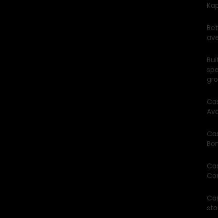
Kap
Bet
av
Bui
spe
gr
Cas
Ava
Cas
Bon
Cas
Con
Cas
sto