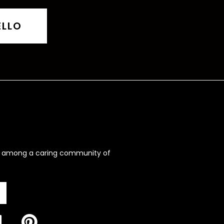
ELLO
k among a caring community of