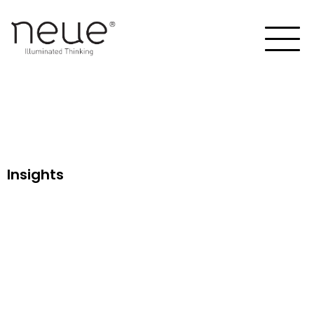
Insights