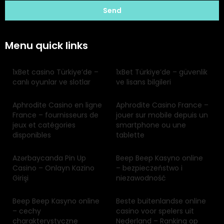
Send
Menu quick links
1xBet casino Türkiye’de –
1xBet Türkiye’de – güvenlik
canlı oyunlar ve slotlar
ve lisans bilgileri
Aphrodite Casino en ligne
Aphrodite Casino France –
France – fournisseurs de
jouer sur mobile depuis un
jeux et catégories
smartphone ou une
disponibles
tablette
Azərbaycanda Pin Up
Beep Beep Kasyno online
Casino – Onlayn Kazino
– bezpieczeństwo i
Girişi
niezawodność
Beep Beep Kasyno online
Beste buitenlandse online
– cechy
casino voor spelers uit
charakterystyczne
Nederland – Ranking op