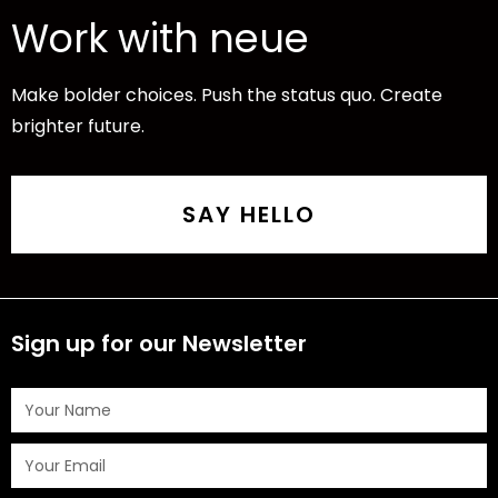
Work with neue
Make bolder choices. Push the status quo. Create
brighter future.
SAY HELLO
Sign up for our Newsletter