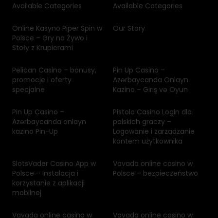
Available Categories
Available Categories
Online Kasyno Piper Spin w
Our Story
Polsce – Gry na Żywo i
Stoły z Krupierami
Pelican Casino – bonusy,
Pin Up Casino –
promocje i oferty
Azərbaycanda Onlayn
specjalne
Kazino – Giriş və Oyun
Pin Up Casino –
Pistolo Casino Login dla
Azərbaycanda onlayn
polskich graczy –
kazino Pin-Up
Logowanie i zarządzanie
kontem użytkownika
SlotsVader Casino App w
Vavada online casino w
Polsce – Instalacja i
Polsce – bezpieczeństwo
korzystanie z aplikacji
mobilnej
Vavada online casino w
Vavada online casino w