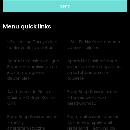
Send
Menu quick links
1xBet casino Türkiye’de –
1xBet Türkiye’de – güvenlik
canlı oyunlar ve slotlar
ve lisans bilgileri
Aphrodite Casino en ligne
Aphrodite Casino France –
France – fournisseurs de
jouer sur mobile depuis un
jeux et catégories
smartphone ou une
disponibles
tablette
Azərbaycanda Pin Up
Beep Beep Kasyno online
Casino – Onlayn Kazino
– bezpieczeństwo i
Girişi
niezawodność
Beep Beep Kasyno online
Beste buitenlandse online
– cechy
casino voor spelers uit
charakterystyczne
Nederland – Ranking op