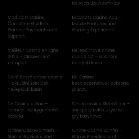
Nowych Użytkowników
Mad Slots Casino –
MadSlots Casino App –
Complete Guide to
Mobile Features and
Games, Payments and
Gaming Experience
Support
Meilleur Casino en ligne
Nejlepší nové online
2026 – Classement
casino CZ – srovnání
complet
českých kasin
Nové české online casino
NV Casino –
– aktuální žebříček
bezpieczeństwo i ochrona
nejlepších kasin
graczy
NV Casino online –
Online casino SlotsVader –
licencja i wiarygodność
Jackpoty i ekskluzywne
kasyna
gry kasynowe
Online Casino Smash –
Online Casino Spinfin –
Game Providers and
Game Providers and