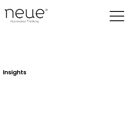
Insights