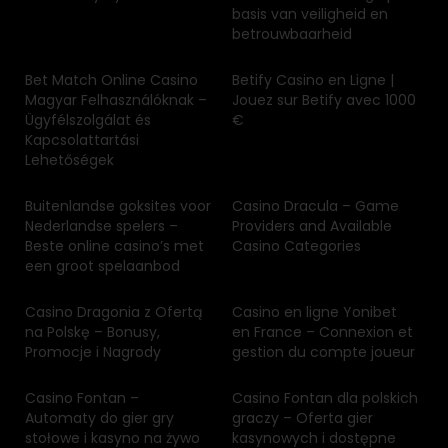
basis van veiligheid en
betrouwbaarheid
Bet Match Online Casino
Betify Casino en Ligne |
Magyar Felhasználóknak –
Jouez sur Betify avec 1000
Ügyfélszolgálat és
€
Kapcsolattartási
Lehetőségek
Buitenlandse goksites voor
Casino Dracula – Game
Nederlandse spelers –
Providers and Available
Beste online casino’s met
Casino Categories
een groot spelaanbod
Casino Dragonia z Ofertą
Casino en ligne Yonibet
na Polskę – Bonusy,
en France – Connexion et
Promocje i Nagrody
gestion du compte joueur
Casino Fontan –
Casino Fontan dla polskich
Automaty do gier gry
graczy – Oferta gier
stołowe i kasyno na żywo
kasynowych i dostępne