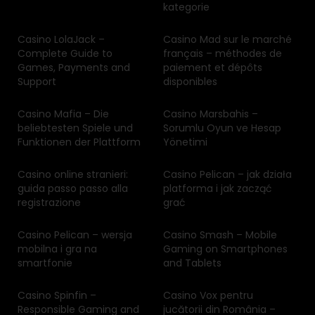
kategorie
Casino LolaJack –
Casino Mad sur le marché
Complete Guide to
français – méthodes de
Games, Payments and
paiement et dépôts
Support
disponibles
Casino Mafia – Die
Casino Marsbahis –
beliebtesten Spiele und
Sorumlu Oyun ve Hesap
Funktionen der Plattform
Yönetimi
Casino online stranieri:
Casino Pelican – jak działa
guida passo passo alla
platforma i jak zacząć
registrazione
grać
Casino Pelican – wersja
Casino Smash – Mobile
mobilna i gra na
Gaming on Smartphones
smartfonie
and Tablets
Casino Spinfin –
Casino Vox pentru
Responsible Gaming and
jucătorii din România –