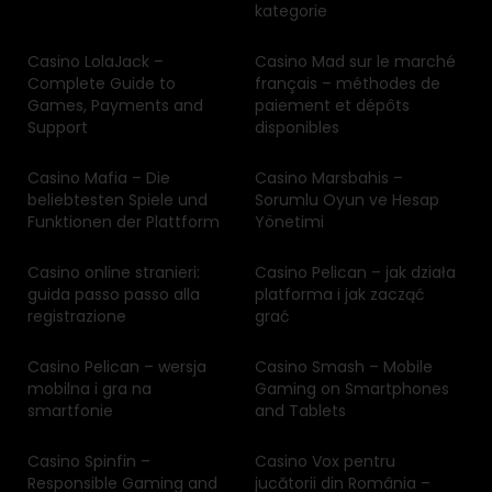
kategorie
Casino LolaJack –
Casino Mad sur le marché
Complete Guide to
français – méthodes de
Games, Payments and
paiement et dépôts
Support
disponibles
Casino Mafia – Die
Casino Marsbahis –
beliebtesten Spiele und
Sorumlu Oyun ve Hesap
Funktionen der Plattform
Yönetimi
Casino online stranieri:
Casino Pelican – jak działa
guida passo passo alla
platforma i jak zacząć
registrazione
grać
Casino Pelican – wersja
Casino Smash – Mobile
mobilna i gra na
Gaming on Smartphones
smartfonie
and Tablets
Casino Spinfin –
Casino Vox pentru
Responsible Gaming and
jucătorii din România –