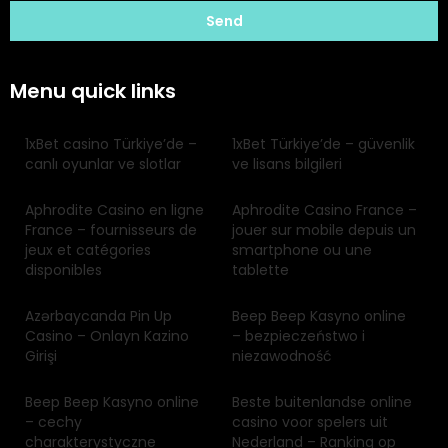
Send
Menu quick links
1xBet casino Türkiye’de –
1xBet Türkiye’de – güvenlik
canlı oyunlar ve slotlar
ve lisans bilgileri
Aphrodite Casino en ligne
Aphrodite Casino France –
France – fournisseurs de
jouer sur mobile depuis un
jeux et catégories
smartphone ou une
disponibles
tablette
Azərbaycanda Pin Up
Beep Beep Kasyno online
Casino – Onlayn Kazino
– bezpieczeństwo i
Girişi
niezawodność
Beep Beep Kasyno online
Beste buitenlandse online
– cechy
casino voor spelers uit
charakterystyczne
Nederland – Ranking op