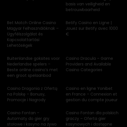
basis van veiligheid en
betrouwbaarheid
Bet Match Online Casino
Betify Casino en Ligne |
Magyar Felhasználóknak –
Jouez sur Betify avec 1000
Ügyfélszolgálat és
€
Kapcsolattartási
Lehetőségek
Buitenlandse goksites voor
Casino Dracula – Game
Nederlandse spelers –
Providers and Available
Beste online casino’s met
Casino Categories
een groot spelaanbod
Casino Dragonia z Ofertą
Casino en ligne Yonibet
na Polskę – Bonusy,
en France – Connexion et
Promocje i Nagrody
gestion du compte joueur
Casino Fontan –
Casino Fontan dla polskich
Automaty do gier gry
graczy – Oferta gier
stołowe i kasyno na żywo
kasynowych i dostępne