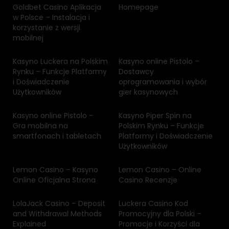
Goldbet Casino Aplikacja
Homepage
w Polsce – Instalacja i
korzystanie z wersji
mobilnej
Kasyno Luckera na Polskim
Kasyno online Pistolo –
Rynku – Funkcje Platformy
Dostawcy
i Doświadczenie
oprogramowania i wybór
Użytkowników
gier kasynowych
Kasyno online Pistolo –
Kasyno Piper Spin na
Gra mobilna na
Polskim Rynku – Funkcje
smartfonach i tabletach
Platformy i Doświadczenie
Użytkowników
Lemon Casino – Kasyno
Lemon Casino – Online
Online Oficjalna Strona
Casino Recenzje
LolaJack Casino – Deposit
Luckera Casino Kod
and Withdrawal Methods
Promocyjny dla Polski –
Explained
Promocje i Korzyści dla