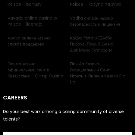
Polsce – bonusy
Polsce – kasyno na żywo
Vavada online casino w
Vodka онлайн казино –
Polsce – licencja
безопасность и лицензия
Vodka онлайн казино –
Καζίνο Pistolo Ελλάδα –
служба поддержки
Πάροχοι Παιχνιδιών και
Διαθέσιμες Κατηγορίες
Олимп казино
Пин Ап Казино
официальный сайт в
Официальный Сайт –
Казахстане – Olimp Casino
Играть в Онлайн Казино Pin
Up
CAREERS
Do your best work among a caring community of diverse
talents?