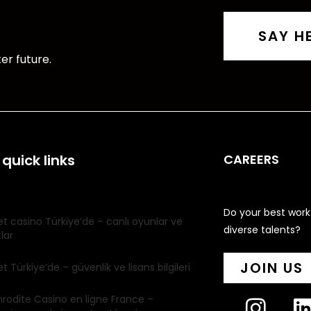
SAY H
er future.
quick links
CAREERS
Do your best wor
et casino Türkiye’de – canlı oyunlar ve
diverse talents?
tlar
JOIN US
et Türkiye’de – güvenlik ve lisans bilgileri
rodite Casino en ligne France –