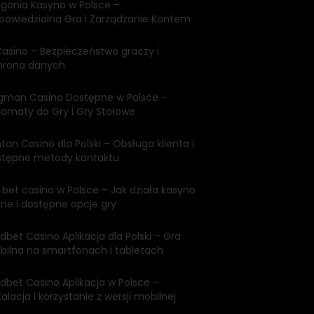
gonia Kasyno w Polsce –
owiedzialna Gra i Zarządzanie Kontem
Casino – Bezpieczeństwo graczy i
hrona danych
agman Casino Dostępne w Polsce –
omaty do Gry i Gry Stołowe
tan Casino dla Polski – Obsługa klienta i
stępne metody kontaktu
bet casino w Polsce – Jak działa kasyno
ine i dostępne opcje gry
dbet Casino Aplikacja dla Polski – Gra
ilna na smartfonach i tabletach
dbet Casino Aplikacja w Polsce –
talacja i korzystanie z wersji mobilnej