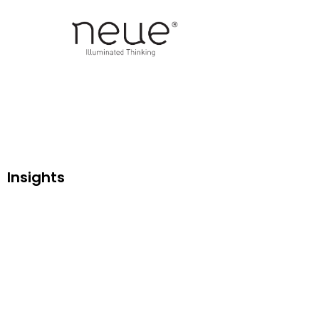
Insights