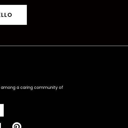
ELLO
k among a caring community of