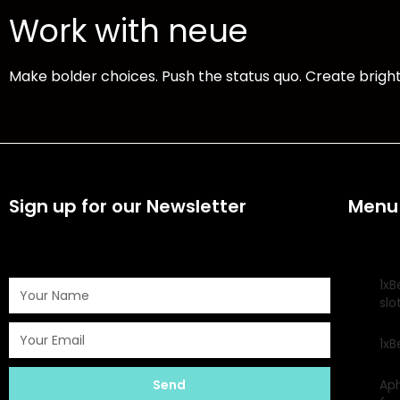
Work with neue
Make bolder choices. Push the status quo. Create bright
Sign up for our Newsletter
Menu 
1xB
slo
1xB
Send
Aph