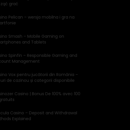
cząć grać
ino Pelican – wersja mobilna i gra na
artfonie
sino Smash – Mobile Gaming on
artphones and Tablets
ino Spinfin – Responsible Gaming and
count Management
ino Vox pentru jucătorii din România –
uri de cazinou și categorii disponibile
inozer Casino | Bonus De 100% avec 100
gratuits
cula Casino – Deposit and Withdrawal
hods Explained