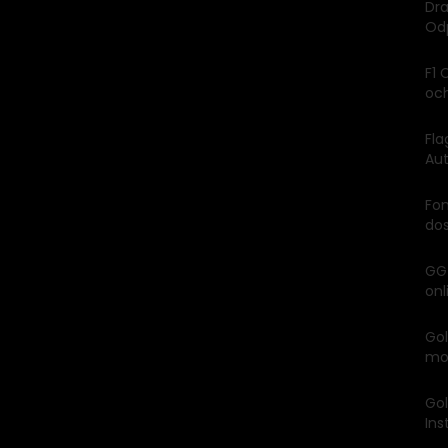
Dra
Odp
F1 
oc
Fl
Aut
Fon
do
GG 
onl
Gol
mob
Gol
Ins