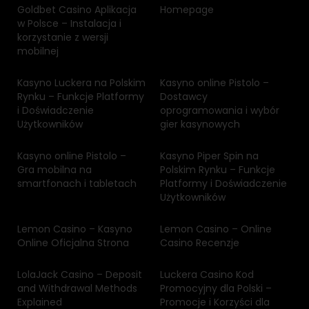
Goldbet Casino Aplikacja
Homepage
w Polsce – Instalacja i
korzystanie z wersji
mobilnej
Kasyno Luckera na Polskim
Kasyno online Pistolo –
Rynku – Funkcje Platformy
Dostawcy
i Doświadczenie
oprogramowania i wybór
Użytkowników
gier kasynowych
Kasyno online Pistolo –
Kasyno Piper Spin na
Gra mobilna na
Polskim Rynku – Funkcje
smartfonach i tabletach
Platformy i Doświadczenie
Użytkowników
Lemon Casino – Kasyno
Lemon Casino – Online
Online Oficjalna Strona
Casino Recenzje
LolaJack Casino – Deposit
Luckera Casino Kod
and Withdrawal Methods
Promocyjny dla Polski –
Explained
Promocje i Korzyści dla