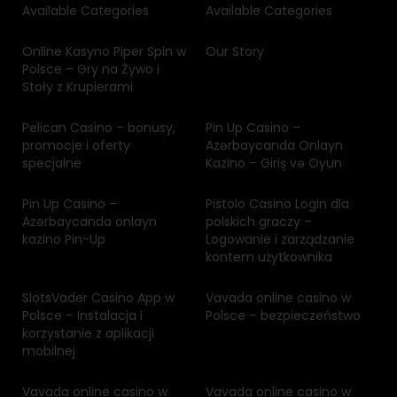
Available Categories
Available Categories
Online Kasyno Piper Spin w
Our Story
Polsce – Gry na Żywo i
Stoły z Krupierami
Pelican Casino – bonusy,
Pin Up Casino –
promocje i oferty
Azərbaycanda Onlayn
specjalne
Kazino – Giriş və Oyun
Pin Up Casino –
Pistolo Casino Login dla
Azərbaycanda onlayn
polskich graczy –
kazino Pin-Up
Logowanie i zarządzanie
kontem użytkownika
SlotsVader Casino App w
Vavada online casino w
Polsce – Instalacja i
Polsce – bezpieczeństwo
korzystanie z aplikacji
mobilnej
Vavada online casino w
Vavada online casino w