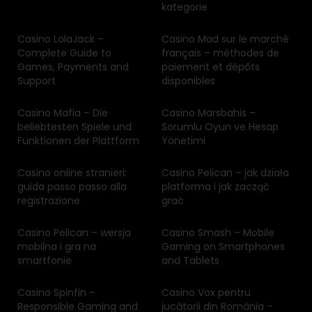
kategorie
Casino LolaJack –
Casino Mad sur le marché
Complete Guide to
français – méthodes de
Games, Payments and
paiement et dépôts
Support
disponibles
Casino Mafia – Die
Casino Marsbahis –
beliebtesten Spiele und
Sorumlu Oyun ve Hesap
Funktionen der Plattform
Yönetimi
Casino online stranieri:
Casino Pelican – jak działa
guida passo passo alla
platforma i jak zacząć
registrazione
grać
Casino Pelican – wersja
Casino Smash – Mobile
mobilna i gra na
Gaming on Smartphones
smartfonie
and Tablets
Casino Spinfin –
Casino Vox pentru
Responsible Gaming and
jucătorii din România –