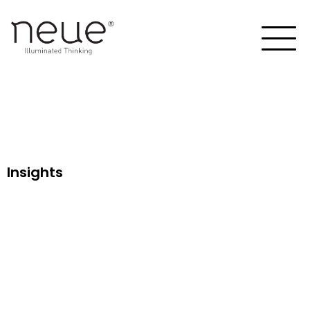
Insights