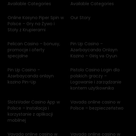
Available Categories
Available Categories
Online Kasyno Piper Spin w
Our Story
Polsce – Gry na Żywo i
Stoły z Krupierami
Pelican Casino – bonusy,
Pin Up Casino –
promocje i oferty
Azərbaycanda Onlayn
specjalne
Kazino – Giriş və Oyun
Pin Up Casino –
Pistolo Casino Login dla
Azərbaycanda onlayn
polskich graczy –
kazino Pin-Up
Logowanie i zarządzanie
kontem użytkownika
SlotsVader Casino App w
Vavada online casino w
Polsce – Instalacja i
Polsce – bezpieczeństwo
korzystanie z aplikacji
mobilnej
Vavada online casino w
Vavada online casino w