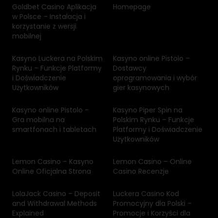
Goldbet Casino Aplikacja
Homepage
w Polsce – Instalacja i
korzystanie z wersji
mobilnej
Kasyno Luckera na Polskim
Kasyno online Pistolo –
Rynku – Funkcje Platformy
Dostawcy
i Doświadczenie
oprogramowania i wybór
Użytkowników
gier kasynowych
Kasyno online Pistolo –
Kasyno Piper Spin na
Gra mobilna na
Polskim Rynku – Funkcje
smartfonach i tabletach
Platformy i Doświadczenie
Użytkowników
Lemon Casino – Kasyno
Lemon Casino – Online
Online Oficjalna Strona
Casino Recenzje
LolaJack Casino – Deposit
Luckera Casino Kod
and Withdrawal Methods
Promocyjny dla Polski –
Explained
Promocje i Korzyści dla