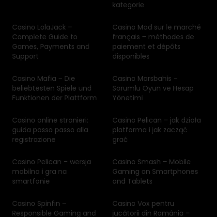
kategorie
Casino LolaJack –
Casino Mad sur le marché
Complete Guide to
français – méthodes de
Games, Payments and
paiement et dépôts
Support
disponibles
Casino Mafia – Die
Casino Marsbahis –
beliebtesten Spiele und
Sorumlu Oyun ve Hesap
Funktionen der Plattform
Yönetimi
Casino online stranieri:
Casino Pelican – jak działa
guida passo passo alla
platforma i jak zacząć
registrazione
grać
Casino Pelican – wersja
Casino Smash – Mobile
mobilna i gra na
Gaming on Smartphones
smartfonie
and Tablets
Casino Spinfin –
Casino Vox pentru
Responsible Gaming and
jucătorii din România –