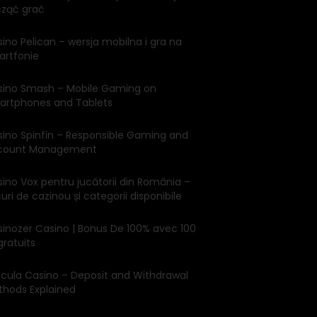
cząć grać
ino Pelican – wersja mobilna i gra na
artfonie
sino Smash – Mobile Gaming on
artphones and Tablets
ino Spinfin – Responsible Gaming and
count Management
ino Vox pentru jucătorii din România –
uri de cazinou și categorii disponibile
inozer Casino | Bonus De 100% avec 100
gratuits
cula Casino – Deposit and Withdrawal
hods Explained