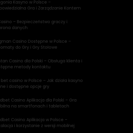
gonia Kasyno w Polsce –
owiedzialna Gra i Zarządzanie Kontem
Casino – Bezpieczeństwo graczy i
hrona danych
agman Casino Dostępne w Polsce –
omaty do Gry i Gry Stołowe
tan Casino dla Polski – Obsługa klienta i
stępne metody kontaktu
bet casino w Polsce – Jak działa kasyno
ine i dostępne opcje gry
dbet Casino Aplikacja dla Polski – Gra
ilna na smartfonach i tabletach
dbet Casino Aplikacja w Polsce –
talacja i korzystanie z wersji mobilnej