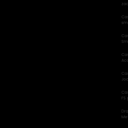
za
Cas
sm
Ca
Sm
Cas
Ac
Cas
Joc
Cas
FS 
Dra
Met