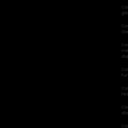
Cas
gie
Cas
Ga
Cas
mé
dis
Cas
Fun
Cas
He
Cas
all
Cas