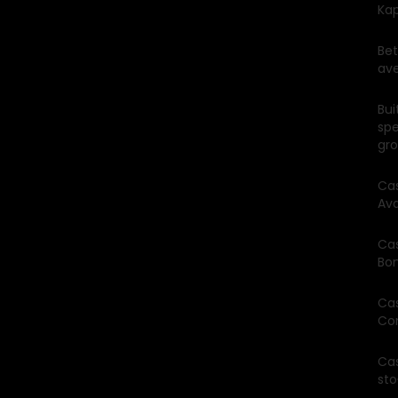
Kap
Bet
av
Bui
spe
gr
Cas
Ava
Cas
Bon
Cas
Con
Cas
sto