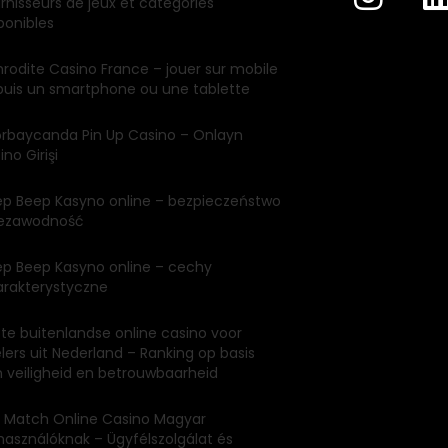
rnisseurs de jeux et catégories
ponibles
rodite Casino France – jouer sur mobile
uis un smartphone ou une tablette
rbaycanda Pin Up Casino – Onlayn
ino Girişi
p Beep Kasyno online – bezpieczeństwo
iezawodność
p Beep Kasyno online – cechy
arakterystyczne
te buitenlandse online casino voor
lers uit Nederland – Ranking op basis
 veiligheid en betrouwbaarheid
 Match Online Casino Magyar
használóknak – Ügyfélszolgálat és