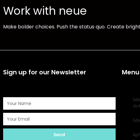
Work with neue
Make bolder choices. Push the status quo. Create bright
Sign up for our Newsletter
Menu 
1xB
slo
1xB
Send
Aph