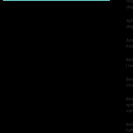
fou
dis
Aph
dep
Azə
Kaz
Bee
i n
Bee
ch
Bes
spe
van
Bet
Fel