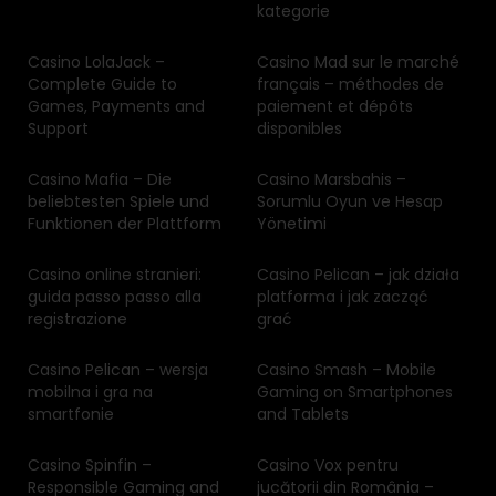
kategorie
Casino LolaJack –
Casino Mad sur le marché
Complete Guide to
français – méthodes de
Games, Payments and
paiement et dépôts
Support
disponibles
Casino Mafia – Die
Casino Marsbahis –
beliebtesten Spiele und
Sorumlu Oyun ve Hesap
Funktionen der Plattform
Yönetimi
Casino online stranieri:
Casino Pelican – jak działa
guida passo passo alla
platforma i jak zacząć
registrazione
grać
Casino Pelican – wersja
Casino Smash – Mobile
mobilna i gra na
Gaming on Smartphones
smartfonie
and Tablets
Casino Spinfin –
Casino Vox pentru
Responsible Gaming and
jucătorii din România –