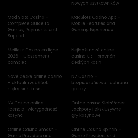
Nowych Użytkowników
Mad Slots Casino –
MadSlots Casino App –
Complete Guide to
Mobile Features and
Games, Payments and
Gaming Experience
Support
Meilleur Casino en ligne
Nejlepší nové online
2026 – Classement
casino CZ – srovnání
complet
českých kasin
Nové české online casino
NV Casino –
– aktuální žebříček
bezpieczeństwo i ochrona
nejlepších kasin
graczy
NV Casino online –
Online casino SlotsVader –
licencja i wiarygodność
Jackpoty i ekskluzywne
kasyna
gry kasynowe
Online Casino Smash –
Online Casino Spinfin –
Game Providers and
Game Providers and