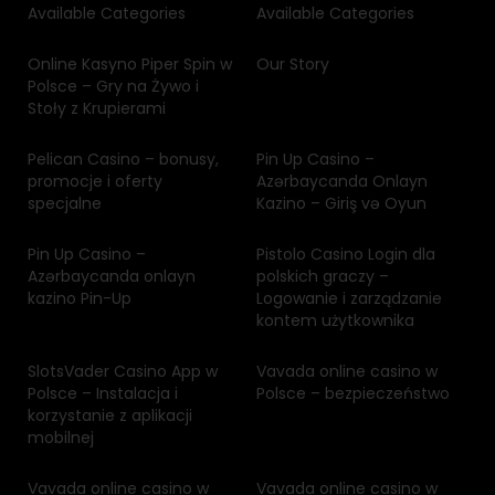
Available Categories
Available Categories
Online Kasyno Piper Spin w
Our Story
Polsce – Gry na Żywo i
Stoły z Krupierami
Pelican Casino – bonusy,
Pin Up Casino –
promocje i oferty
Azərbaycanda Onlayn
specjalne
Kazino – Giriş və Oyun
Pin Up Casino –
Pistolo Casino Login dla
Azərbaycanda onlayn
polskich graczy –
kazino Pin-Up
Logowanie i zarządzanie
kontem użytkownika
SlotsVader Casino App w
Vavada online casino w
Polsce – Instalacja i
Polsce – bezpieczeństwo
korzystanie z aplikacji
mobilnej
Vavada online casino w
Vavada online casino w