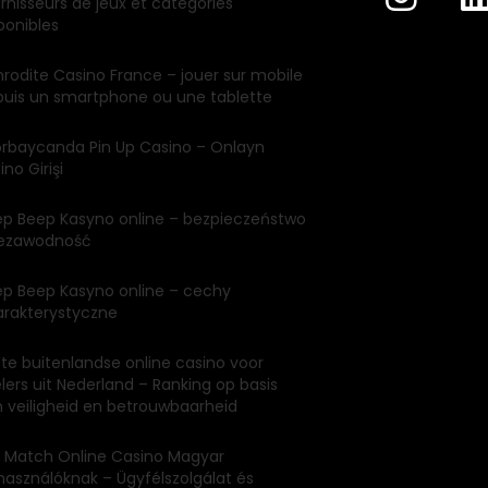
rnisseurs de jeux et catégories
ponibles
rodite Casino France – jouer sur mobile
uis un smartphone ou une tablette
rbaycanda Pin Up Casino – Onlayn
ino Girişi
p Beep Kasyno online – bezpieczeństwo
iezawodność
p Beep Kasyno online – cechy
arakterystyczne
te buitenlandse online casino voor
lers uit Nederland – Ranking op basis
 veiligheid en betrouwbaarheid
 Match Online Casino Magyar
használóknak – Ügyfélszolgálat és