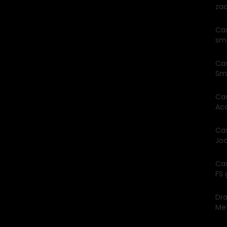
za
Cas
sm
Ca
Sm
Cas
Ac
Cas
Joc
Cas
FS 
Dra
Met