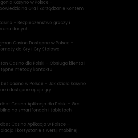
gonia Kasyno w Polsce –
owiedzialna Gra i Zarządzanie Kontem
Casino – Bezpieczeństwo graczy i
hrona danych
agman Casino Dostępne w Polsce –
omaty do Gry i Gry Stołowe
tan Casino dla Polski – Obsługa klienta i
stępne metody kontaktu
bet casino w Polsce – Jak działa kasyno
ine i dostępne opcje gry
dbet Casino Aplikacja dla Polski – Gra
ilna na smartfonach i tabletach
dbet Casino Aplikacja w Polsce –
talacja i korzystanie z wersji mobilnej