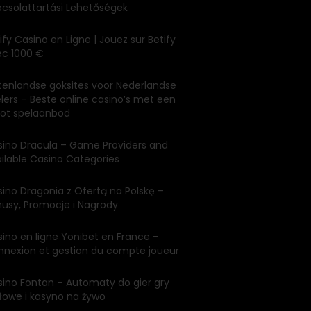
csolattartási Lehetőségek
ify Casino en Ligne | Jouez sur Betify
ec 1000 €
tenlandse goksites voor Nederlandse
lers – Beste online casino’s met een
oot spelaanbod
ino Dracula – Game Providers and
ilable Casino Categories
ino Dragonia z Ofertą na Polskę –
usy, Promocje i Nagrody
ino en ligne Yonibet en France –
nexion et gestion du compte joueur
ino Fontan – Automaty do gier gry
łowe i kasyno na żywo