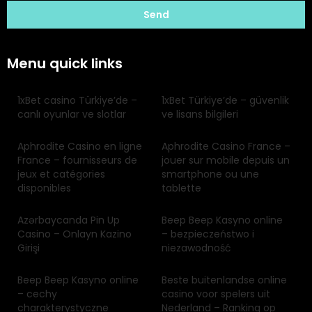
Send
Menu quick links
1xBet casino Türkiye’de –
1xBet Türkiye’de – güvenlik
canlı oyunlar ve slotlar
ve lisans bilgileri
Aphrodite Casino en ligne
Aphrodite Casino France –
France – fournisseurs de
jouer sur mobile depuis un
jeux et catégories
smartphone ou une
disponibles
tablette
Azərbaycanda Pin Up
Beep Beep Kasyno online
Casino – Onlayn Kazino
– bezpieczeństwo i
Girişi
niezawodność
Beep Beep Kasyno online
Beste buitenlandse online
– cechy
casino voor spelers uit
charakterystyczne
Nederland – Ranking op