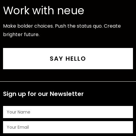
Work with neue
Make bolder choices. Push the status quo. Create
brighter future.
SAY HELLO
Sign up for our Newsletter