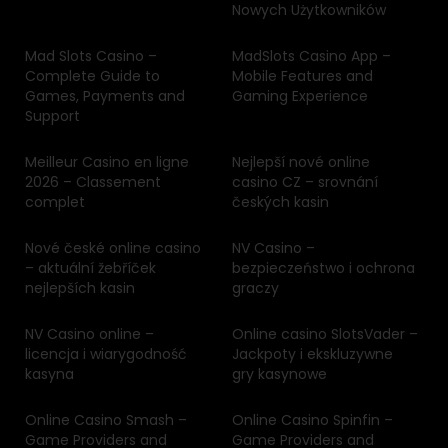
Nowych Użytkowników
Mad Slots Casino –
MadSlots Casino App –
Complete Guide to
Mobile Features and
Games, Payments and
Gaming Experience
Support
Meilleur Casino en ligne
Nejlepší nové online
2026 – Classement
casino CZ – srovnání
complet
českých kasin
Nové české online casino
NV Casino –
– aktuální žebříček
bezpieczeństwo i ochrona
nejlepších kasin
graczy
NV Casino online –
Online casino SlotsVader –
licencja i wiarygodność
Jackpoty i ekskluzywne
kasyna
gry kasynowe
Online Casino Smash –
Online Casino Spinfin –
Game Providers and
Game Providers and