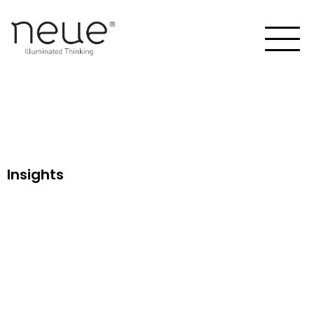
Insights