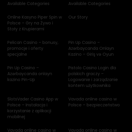
Available Categories
Available Categories
Online Kasyno Piper Spin w
Our Story
Polsce – Gry na Żywo i
Stoły z Krupierami
Pelican Casino – bonusy,
Pin Up Casino –
promocje i oferty
Azərbaycanda Onlayn
specjalne
Kazino – Giriş və Oyun
Pin Up Casino –
Pistolo Casino Login dla
Azərbaycanda onlayn
polskich graczy –
kazino Pin-Up
Logowanie i zarządzanie
kontem użytkownika
SlotsVader Casino App w
Vavada online casino w
Polsce – Instalacja i
Polsce – bezpieczeństwo
korzystanie z aplikacji
mobilnej
Vavada online casino w
Vavada online casino w