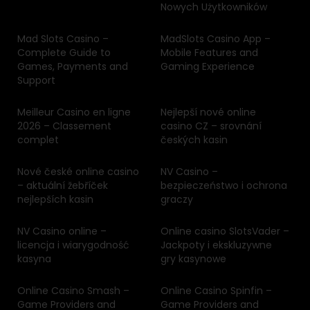
Nowych Użytkowników
Mad Slots Casino –
MadSlots Casino App –
Complete Guide to
Mobile Features and
Games, Payments and
Gaming Experience
Support
Meilleur Casino en ligne
Nejlepší nové online
2026 – Classement
casino CZ – srovnání
complet
českých kasin
Nové české online casino
NV Casino –
– aktuální žebříček
bezpieczeństwo i ochrona
nejlepších kasin
graczy
NV Casino online –
Online casino SlotsVader –
licencja i wiarygodność
Jackpoty i ekskluzywne
kasyna
gry kasynowe
Online Casino Smash –
Online Casino Spinfin –
Game Providers and
Game Providers and