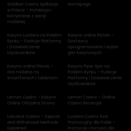
Goldbet Casino Aplikacja
Homepage
w Polsce – Instalacja i
korzystanie z wersji
mobilnej
Kasyno Luckera na Polskim
Kasyno online Pistolo –
Rynku – Funkcje Platformy
Dostawcy
i Doświadczenie
oprogramowania i wybór
Użytkowników
gier kasynowych
Kasyno online Pistolo –
Kasyno Piper Spin na
Gra mobilna na
Polskim Rynku – Funkcje
smartfonach i tabletach
Platformy i Doświadczenie
Użytkowników
Lemon Casino – Kasyno
Lemon Casino – Online
Online Oficjalna Strona
Casino Recenzje
LolaJack Casino – Deposit
Luckera Casino Kod
and Withdrawal Methods
Promocyjny dla Polski –
Explained
Promocje i Korzyści dla