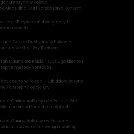
gonia Kasyno w Polsce –
owiedzialna Gra i Zarządzanie Kontem
Casino – Bezpieczeństwo graczy i
hrona danych
agman Casino Dostępne w Polsce –
omaty do Gry i Gry Stołowe
tan Casino dla Polski – Obsługa klienta i
stępne metody kontaktu
bet casino w Polsce – Jak działa kasyno
ine i dostępne opcje gry
dbet Casino Aplikacja dla Polski – Gra
ilna na smartfonach i tabletach
dbet Casino Aplikacja w Polsce –
talacja i korzystanie z wersji mobilnej