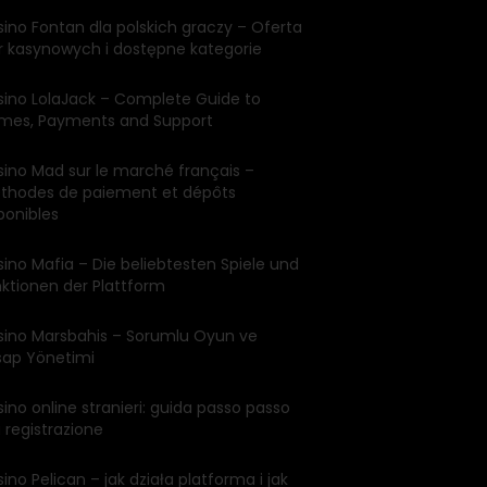
ino Fontan dla polskich graczy – Oferta
r kasynowych i dostępne kategorie
ino LolaJack – Complete Guide to
mes, Payments and Support
ino Mad sur le marché français –
thodes de paiement et dépôts
ponibles
ino Mafia – Die beliebtesten Spiele und
ktionen der Plattform
ino Marsbahis – Sorumlu Oyun ve
sap Yönetimi
ino online stranieri: guida passo passo
a registrazione
ino Pelican – jak działa platforma i jak