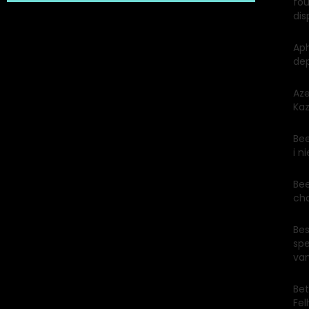
fou
dis
Aph
dep
Azə
Kaz
Bee
i n
Bee
ch
Bes
spe
van
Bet
Fel