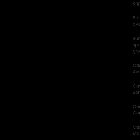
Kap
Bet
av
Bui
spe
gr
Cas
Ava
Cas
Bon
Cas
Con
Cas
sto