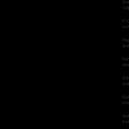
Dra
Odp
F1 
oc
Fl
Aut
Fon
do
GG 
onl
Gol
mob
Gol
Ins