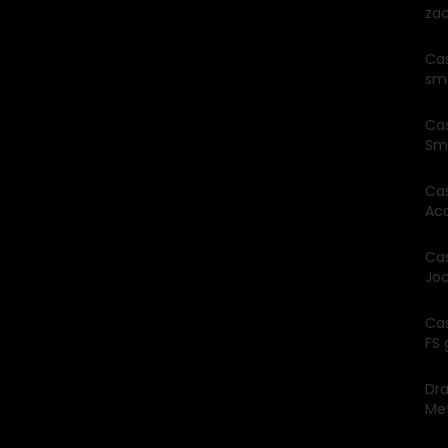
za
Cas
sm
Ca
Sm
Cas
Ac
Cas
Joc
Cas
FS 
Dra
Met