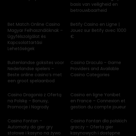
basis van veiligheid en
betrouwbaarheid
Bet Match Online Casino
Betify Casino en Ligne |
Magyar Felhasználóknak –
Jouez sur Betify avec 1000
Ügyfélszolgálat és
€
Kapcsolattartási
Lehetőségek
Buitenlandse goksites voor
Casino Dracula – Game
Nederlandse spelers –
Providers and Available
Beste online casino’s met
Casino Categories
een groot spelaanbod
Casino Dragonia z Ofertą
Casino en ligne Yonibet
na Polskę – Bonusy,
en France – Connexion et
Promocje i Nagrody
gestion du compte joueur
Casino Fontan –
Casino Fontan dla polskich
Automaty do gier gry
graczy – Oferta gier
stołowe i kasyno na żywo
kasynowych i dostępne