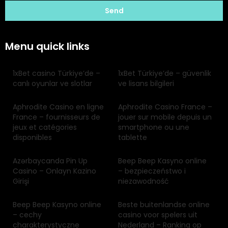
Send
Menu quick links
1xBet casino Türkiye’de –
1xBet Türkiye’de – güvenlik
canlı oyunlar ve slotlar
ve lisans bilgileri
Aphrodite Casino en ligne
Aphrodite Casino France –
France – fournisseurs de
jouer sur mobile depuis un
jeux et catégories
smartphone ou une
disponibles
tablette
Azərbaycanda Pin Up
Beep Beep Kasyno online
Casino – Onlayn Kazino
– bezpieczeństwo i
Girişi
niezawodność
Beep Beep Kasyno online
Beste buitenlandse online
– cechy
casino voor spelers uit
charakterystyczne
Nederland – Ranking op