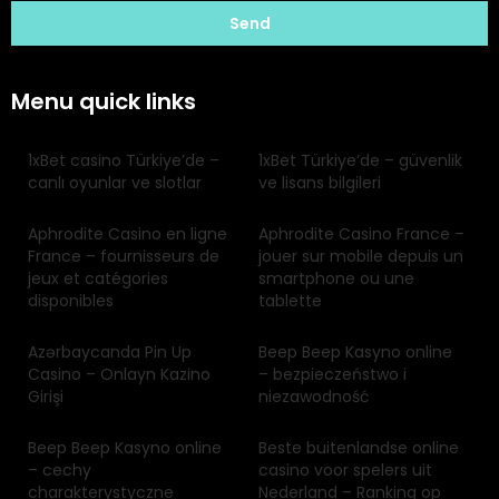
Send
Menu quick links
1xBet casino Türkiye’de –
1xBet Türkiye’de – güvenlik
canlı oyunlar ve slotlar
ve lisans bilgileri
Aphrodite Casino en ligne
Aphrodite Casino France –
France – fournisseurs de
jouer sur mobile depuis un
jeux et catégories
smartphone ou une
disponibles
tablette
Azərbaycanda Pin Up
Beep Beep Kasyno online
Casino – Onlayn Kazino
– bezpieczeństwo i
Girişi
niezawodność
Beep Beep Kasyno online
Beste buitenlandse online
– cechy
casino voor spelers uit
charakterystyczne
Nederland – Ranking op