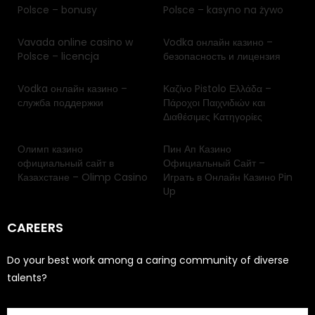
Polsce – bonusy
Polsce – kasyno na żywo
Vavada online casino w
Vodka онлайн казино –
Polsce – licencja
безопасность и лицензия
Vodka онлайн казино –
Καζίνο Pistolo Ελλάδα –
служба поддержки
Πάροχοι Παιχνιδιών και
Διαθέσιμες Κατηγορίες
Олимп казино
Пин Ап Казино
официальный сайт в
Официальный Сайт –
Казахстане – Olimp Casino
Играть в Онлайн Казино Pin
Up
CAREERS
Do your best work among a caring community of diverse
talents?