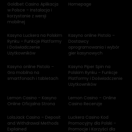
Goldbet Casino Aplikacja
Homepage
w Polsce – Instalacja i
korzystanie z wersji
mobilnej
Kasyno Luckera na Polskim
Kasyno online Pistolo –
Rynku – Funkcje Platformy
Dostawcy
i Doświadczenie
oprogramowania i wybór
Użytkowników
gier kasynowych
Kasyno online Pistolo –
Kasyno Piper Spin na
Gra mobilna na
Polskim Rynku – Funkcje
smartfonach i tabletach
Platformy i Doświadczenie
Użytkowników
Lemon Casino – Kasyno
Lemon Casino – Online
Online Oficjalna Strona
Casino Recenzje
LolaJack Casino – Deposit
Luckera Casino Kod
and Withdrawal Methods
Promocyjny dla Polski –
Explained
Promocje i Korzyści dla