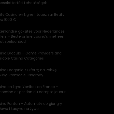
csolattartási Lehetőségek
ify Casino en Ligne | Jouez sur Betify
ec 1000 €
tenlandse goksites voor Nederlandse
lers – Beste online casino’s met een
oot spelaanbod
ino Dracula – Game Providers and
ilable Casino Categories
ino Dragonia z Ofertą na Polskę –
usy, Promocje i Nagrody
ino en ligne Yonibet en France –
nexion et gestion du compte joueur
ino Fontan – Automaty do gier gry
łowe i kasyno na żywo