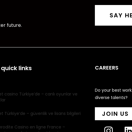
SAY H
er future.
quick links
CAREERS
Do your best wor
et casino Türkiye’de – canlı oyunlar ve
diverse talents?
tlar
JOIN US
et Türkiye’de – güvenlik ve lisans bilgileri
rodite Casino en ligne France –