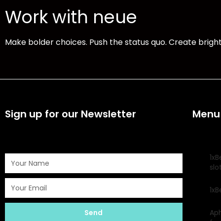
Work with neue
Make bolder choices. Push the status quo. Create bright
Sign up for our Newsletter
Menu 
1xB
slo
1xB
Send
Aph