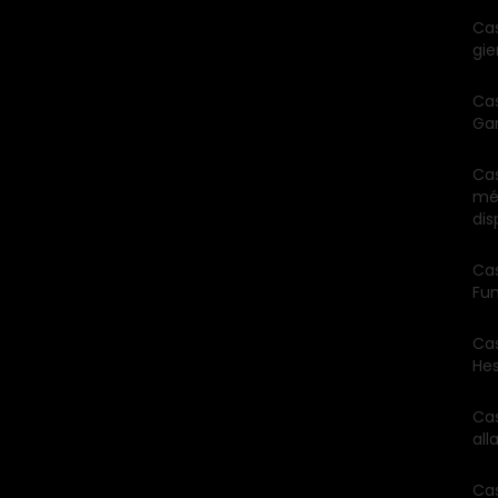
Cas
gie
Cas
Ga
Cas
mé
dis
Cas
Fun
Cas
He
Cas
all
Cas