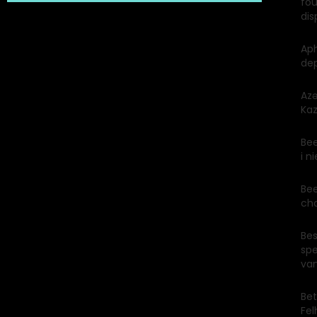
fou
dis
Aph
dep
Azə
Kaz
Bee
i n
Bee
ch
Bes
spe
van
Bet
Fel