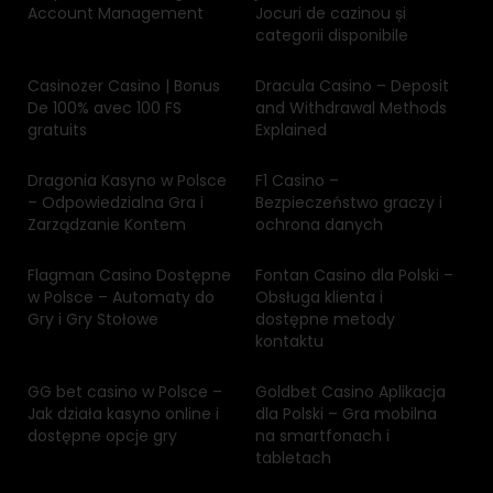
Account Management
Jocuri de cazinou și
categorii disponibile
Casinozer Casino | Bonus
Dracula Casino – Deposit
De 100% avec 100 FS
and Withdrawal Methods
gratuits
Explained
Dragonia Kasyno w Polsce
F1 Casino –
– Odpowiedzialna Gra i
Bezpieczeństwo graczy i
Zarządzanie Kontem
ochrona danych
Flagman Casino Dostępne
Fontan Casino dla Polski –
w Polsce – Automaty do
Obsługa klienta i
Gry i Gry Stołowe
dostępne metody
kontaktu
GG bet casino w Polsce –
Goldbet Casino Aplikacja
Jak działa kasyno online i
dla Polski – Gra mobilna
dostępne opcje gry
na smartfonach i
tabletach