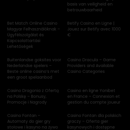
basis van veiligheid en
betrouwbaarheid
Bet Match Online Casino
Betify Casino en Ligne |
Magyar Felhasználóknak –
Jouez sur Betify avec 1000
Ügyfélszolgálat és
€
Kapcsolattartási
Lehetőségek
Buitenlandse goksites voor
Casino Dracula – Game
Nederlandse spelers –
Providers and Available
Beste online casino’s met
Casino Categories
een groot spelaanbod
Casino Dragonia z Ofertą
Casino en ligne Yonibet
na Polskę – Bonusy,
en France – Connexion et
Promocje i Nagrody
gestion du compte joueur
Casino Fontan –
Casino Fontan dla polskich
Automaty do gier gry
graczy – Oferta gier
stołowe i kasyno na żywo
kasynowych i dostępne