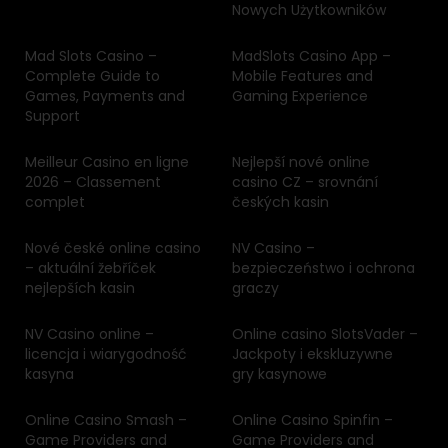
Nowych Użytkowników
Mad Slots Casino –
MadSlots Casino App –
Complete Guide to
Mobile Features and
Games, Payments and
Gaming Experience
Support
Meilleur Casino en ligne
Nejlepší nové online
2026 – Classement
casino CZ – srovnání
complet
českých kasin
Nové české online casino
NV Casino –
– aktuální žebříček
bezpieczeństwo i ochrona
nejlepších kasin
graczy
NV Casino online –
Online casino SlotsVader –
licencja i wiarygodność
Jackpoty i ekskluzywne
kasyna
gry kasynowe
Online Casino Smash –
Online Casino Spinfin –
Game Providers and
Game Providers and