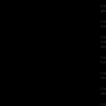
Cas
gie
Cas
Ga
Cas
mé
dis
Cas
Fun
Cas
He
Cas
all
Cas