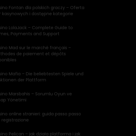
ino Fontan dla polskich graczy – Oferta
r kasynowych i dostępne kategorie
ino LolaJack – Complete Guide to
mes, Payments and Support
ino Mad sur le marché français –
thodes de paiement et dépôts
ponibles
ino Mafia – Die beliebtesten Spiele und
ktionen der Plattform
ino Marsbahis – Sorumlu Oyun ve
sap Yönetimi
ino online stranieri: guida passo passo
a registrazione
ino Pelican – jak działa platforma i jak