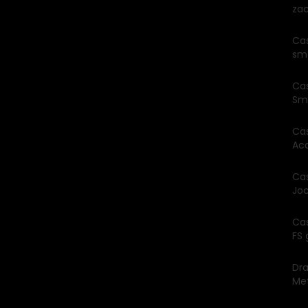
za
Cas
sm
Ca
Sm
Cas
Ac
Cas
Joc
Cas
FS 
Dra
Met