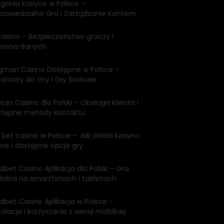
gonia Kasyno w Polsce –
owiedzialna Gra i Zarządzanie Kontem
Casino – Bezpieczeństwo graczy i
hrona danych
agman Casino Dostępne w Polsce –
omaty do Gry i Gry Stołowe
tan Casino dla Polski – Obsługa klienta i
stępne metody kontaktu
bet casino w Polsce – Jak działa kasyno
ine i dostępne opcje gry
dbet Casino Aplikacja dla Polski – Gra
ilna na smartfonach i tabletach
dbet Casino Aplikacja w Polsce –
talacja i korzystanie z wersji mobilnej