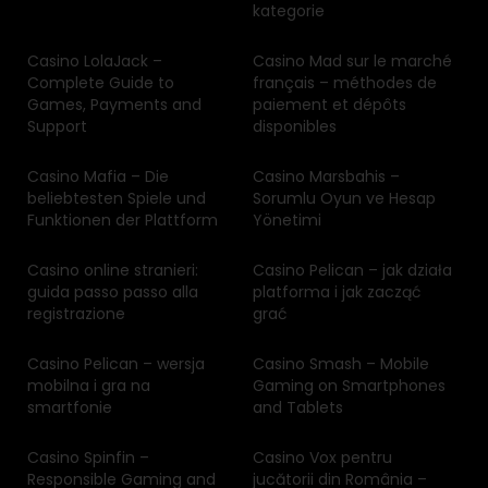
kategorie
Casino LolaJack –
Casino Mad sur le marché
Complete Guide to
français – méthodes de
Games, Payments and
paiement et dépôts
Support
disponibles
Casino Mafia – Die
Casino Marsbahis –
beliebtesten Spiele und
Sorumlu Oyun ve Hesap
Funktionen der Plattform
Yönetimi
Casino online stranieri:
Casino Pelican – jak działa
guida passo passo alla
platforma i jak zacząć
registrazione
grać
Casino Pelican – wersja
Casino Smash – Mobile
mobilna i gra na
Gaming on Smartphones
smartfonie
and Tablets
Casino Spinfin –
Casino Vox pentru
Responsible Gaming and
jucătorii din România –