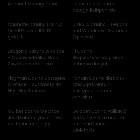
Account Management
Jocuri de cazinou și
categorii disponibile
Casinozer Casino | Bonus
Dracula Casino – Deposit
De 100% avec 100 FS
and Withdrawal Methods
gratuits
Explained
Dragonia Kasyno w Polsce
F1 Casino –
– Odpowiedzialna Gra i
Bezpieczeństwo graczy i
Zarządzanie Kontem
ochrona danych
Flagman Casino Dostępne
Fontan Casino dla Polski –
w Polsce – Automaty do
Obsługa klienta i
Gry i Gry Stołowe
dostępne metody
kontaktu
GG bet casino w Polsce –
Goldbet Casino Aplikacja
Jak działa kasyno online i
dla Polski – Gra mobilna
dostępne opcje gry
na smartfonach i
tabletach